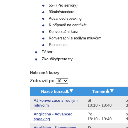
55+ (Pro seniory)
90min/standard
Advanced speaking
K přípravě na certifikát
Konverzační kurz
Konverzační s rodilým mluvčím
Pro cizince
Tábor
Zkoušky/pretesty
Nalezené kurzy
Zobrazit po
Název kurzu
Termín
AJ konverzace s rodilým
St
o
mluvčím
18:10 - 19:40
d
Angličtina - Advanced
Po
o
speaking
18:10 - 19:40
d
Angličtina - Konverzace -
St
o