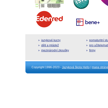
jazykové kurzy
pomaturitní s
děti a mládež
pro učitele/na
mezinárodní zkoušky
firmy
Copyright 1996-2023 -
Jazyková škola Hello
|
mapa strán