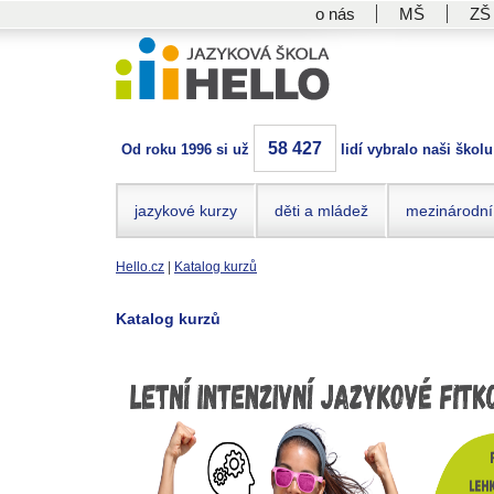
o nás
MŠ
ZŠ
58 427
Od roku 1996 si už
lidí vybralo naši školu
jazykové kurzy
děti a mládež
mezinárodní
Hello.cz
|
Katalog kurzů
Katalog kurzů