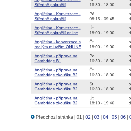
Středně pokročilí
16:30 - 18:00
d
Angličtina - Konverzace -
Pá
o
Středně pokročilí
08:15 - 09:45
d
Angličtina - Konverzace -
Út
o
Středně pokročilí online
18:00 - 19:00
d
Angličtina - konverzace s
Čt
o
rodilým mluvčím ONLINE
18:00 - 19:00
d
Angličtina - příprava na
Po
o
Cambridge B1
16:30 - 18:00
d
Angličtina - příprava na
Čt
o
Cambridge zkoušku B2
16:30 - 18:00
d
Angličtina - příprava na
St
o
Cambridge zkoušku B2
16:30 - 18:00
d
Angličtina - příprava na
Út
o
Cambridge zkoušku B2
18:10 - 19:40
d
Předchozí stránka
|
01
|
02
|
03
|
04
|
05
|
06
|