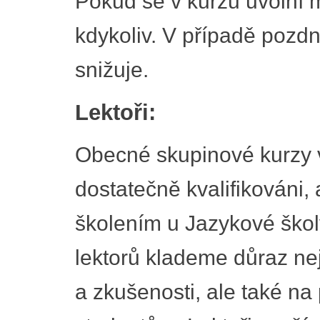
Pokud se v kurzu uvolní m
kdykoliv. V případě pozd
snižuje.
Lektoři:
Obecné skupinové kurzy vyu
dostatečně kvalifikováni,
školením u Jazykové školy
lektorů klademe důraz nej
a zkušenosti, ale také na 