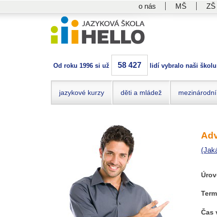
o nás
MŠ
ZŠ
58 427
Od roku 1996 si už
lidí vybralo naši školu
jazykové kurzy
děti a mládež
mezinárodní
Adv
(Jak
Úrov
Term
Čas 