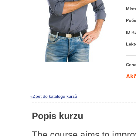
Míst
Poče
ID K
Lekt
Cena
Akč
«Zpět do katalogu kurzů
Popis kurzu
The course aims to improv