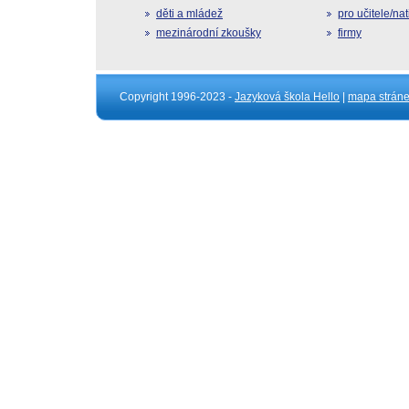
děti a mládež
pro učitele/na
mezinárodní zkoušky
firmy
Copyright 1996-2023 -
Jazyková škola Hello
|
mapa strán