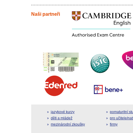
Naši partneři
jazykové kurzy
pomaturitní s
děti a mládež
pro učitele/na
mezinárodní zkoušky
firmy