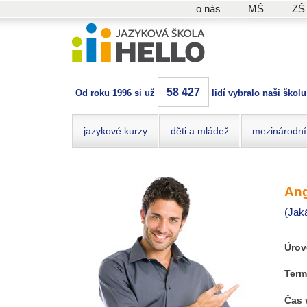
o nás
MŠ
ZŠ
58 427
Od roku 1996 si už
lidí vybralo naši školu
jazykové kurzy
děti a mládež
mezinárodní
Ang
(Jak
Úrov
Term
Čas 