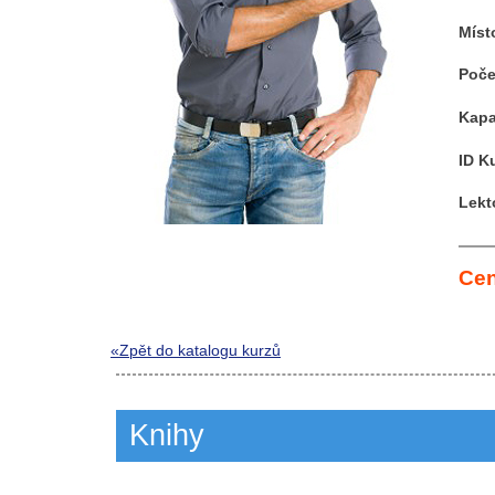
Míst
Poče
Kapa
ID K
Lekt
Cen
«Zpět do katalogu kurzů
Knihy