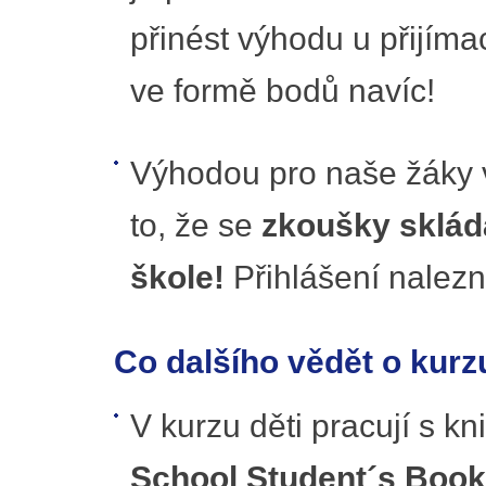
přinést výhodu u přijíma
ve formě bodů navíc!
Výhodou pro naše žáky v
to, že se
zkoušky skláda
škole!
Přihlášení nalez
Co dalšího vědět o kurz
V kurzu děti pracují s k
School Student´s Book