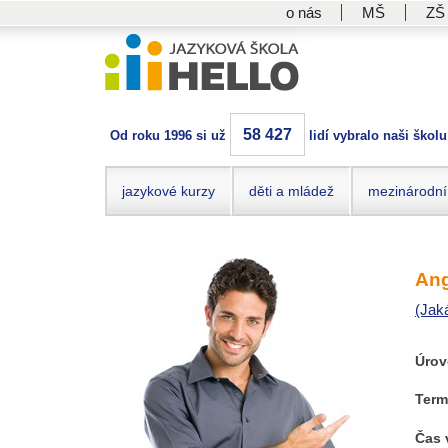
o nás
MŠ
ZŠ
58 427
Od roku 1996 si už
lidí vybralo naši školu
jazykové kurzy
děti a mládež
mezinárodní
Ang
(Jak
Úrov
Term
Čas 