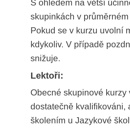
S ohledem na větší účinn
skupinkách v průměrném 
Pokud se v kurzu uvolní m
kdykoliv. V případě pozd
snižuje.
Lektoři:
Obecné skupinové kurzy vyu
dostatečně kvalifikováni,
školením u Jazykové školy