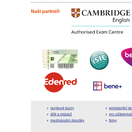
Naši partneři
jazykové kurzy
pomaturitní s
děti a mládež
pro učitele/na
mezinárodní zkoušky
firmy