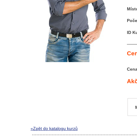
Míst
Poče
ID K
Cen
Cena
Akč
«Zpět do katalogu kurzů