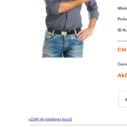
Míst
Poče
ID K
Cen
Cena
Akč
«Zpět do katalogu kurzů