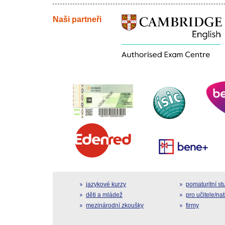
Naši partneři
jazykové kurzy
pomaturitní s
děti a mládež
pro učitele/na
mezinárodní zkoušky
firmy