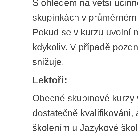
S ohledem na větší účinn
skupinkách v průměrném 
Pokud se v kurzu uvolní m
kdykoliv. V případě pozd
snižuje.
Lektoři:
Obecné skupinové kurzy vyu
dostatečně kvalifikováni,
školením u Jazykové školy