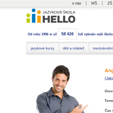
o nás
MŠ
ZŠ
58 426
Od roku 1996 si už
lidí vybralo naši školu
jazykové kurzy
děti a mládež
mezinárodní
Ang
(Jak
Úrov
Term
Čas 