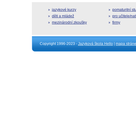
jazykové kurzy
pomaturitní s
děti a mládež
pro učitele/na
mezinárodní zkoušky
firmy
Copyright 1996-2023 -
Jazyková škola Hello
|
mapa strán