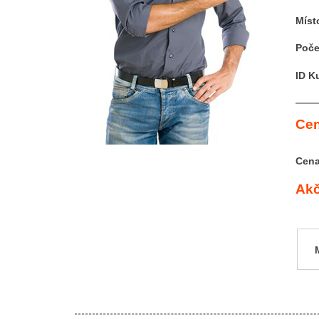
Míst
Poče
ID K
Cen
Cena
Akč