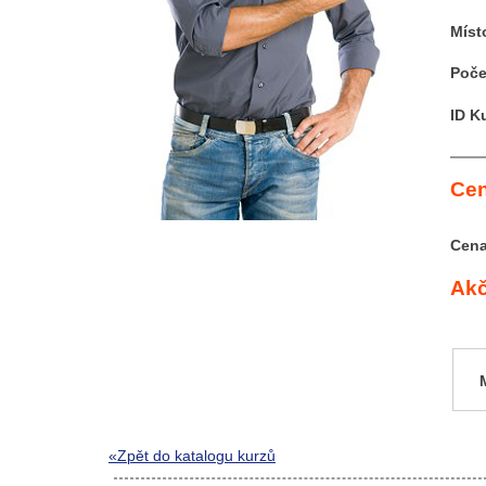
Míst
Poče
ID K
Cen
Cena
Akč
«Zpět do katalogu kurzů