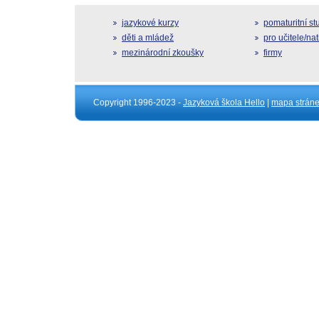
jazykové kurzy
pomaturitní s
děti a mládež
pro učitele/na
mezinárodní zkoušky
firmy
Copyright 1996-2023 -
Jazyková škola Hello
|
mapa strán