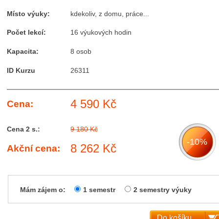
Místo výuky:
kdekoliv, z domu, práce...
Počet lekcí:
16 výukových hodin
Kapacita:
8 osob
ID Kurzu
26311
4 590 Kč
Cena:
Cena 2 s.:
9 180 Kč
-10%
8 262 Kč
Akční cena:
Mám zájem o:
1 semestr
2 semestry výuky
Do košíku