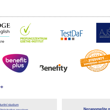
uritní studium
Nezapomeňte n