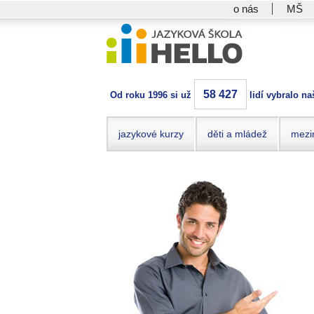
o nás
MŠ
58 427
Od roku 1996 si už
lidí vybralo na
jazykové kurzy
děti a mládež
mezi