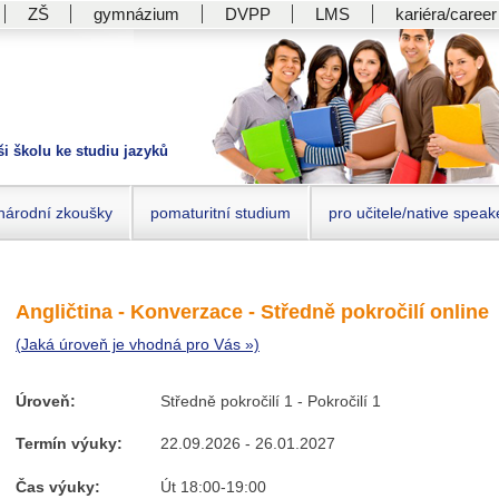
ZŠ
gymnázium
DVPP
LMS
kariéra/career
ši školu ke studiu jazyků
národní zkoušky
pomaturitní studium
pro učitele/native speak
Angličtina - Konverzace - Středně pokročilí online
(Jaká úroveň je vhodná pro Vás »)
Úroveň:
Středně pokročilí 1 - Pokročilí 1
Termín výuky:
22.09.2026 - 26.01.2027
Čas výuky:
Út 18:00-19:00