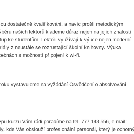
jsou dostatečně kvalifikováni, a navíc prošli metodickým
běru našich lektorů klademe důraz nejen na jejich znalosti
stup ke studentům. Lektoři využívají k výuce nejen moderní
riály z neustále se rozrůstající školní knihovny. Výuka
ebnách s možností připojení k wi-fi.
 roku vystavujeme na vyžádání Osvědčení o absolvování
ypu kurzu Vám rádi poradíme na tel. 777 143 556, e-mail:
ly, kde Vás obslouží profesionální personál, který je ochotn