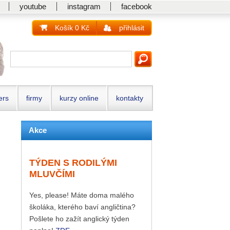
youtube
instagram
facebook
Košík 0 Kč
přihlásit
ers
firmy
kurzy online
kontakty
Akce
TÝDEN S RODILÝMI
MLUVČÍMI
Yes, please! Máte doma malého
školáka, kterého baví angličtina?
Pošlete ho zažít anglický týden