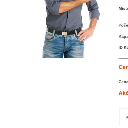
Míst
Poče
Kapa
ID K
Cen
Cena
Akč