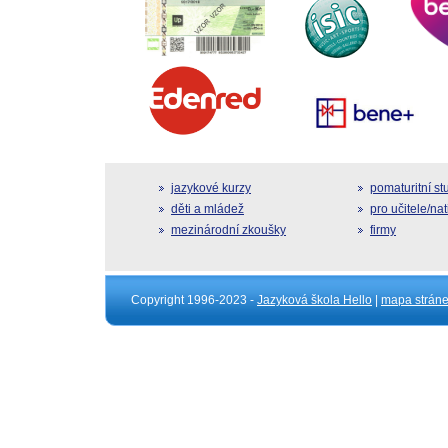
jazykové kurzy
pomaturitní s
děti a mládež
pro učitele/na
mezinárodní zkoušky
firmy
Copyright 1996-2023 -
Jazyková škola Hello
|
mapa strán