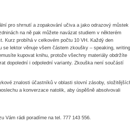
eální pro shrnutí a zopakování učiva a jako odrazový můstek
rázdninách na ně pak můžete navázat studiem v některém
st. Kurz probíhá v celkovém počtu 10 VH. Každý den
u se lektor věnuje všem částem zkoušky – speaking, writing
nemusíte kupovat knihu, protože všechny materiály obdržíte
rat dopolední i odpolední varianty. Zkouška není součástí
ykové znalosti účastníků v oblasti slovní zásoby, složitějšíc
poslechu a konverzace natolik, aby úspěšně absolvovali
zu Vám rádi poradíme na tel. 777 143 556.