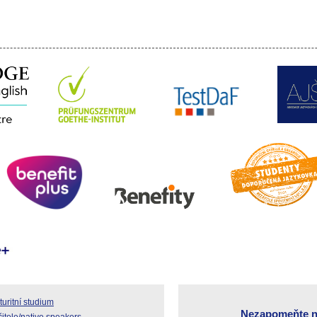
uritní studium
Nezapomeňte n