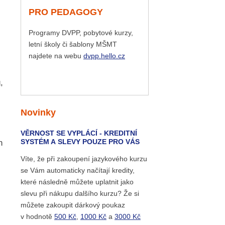
PRO PEDAGOGY
Programy DVPP, pobytové kurzy,
letní školy či šablony MŠMT
najdete na webu
dvpp.hello.cz
,
Novinky
VĚRNOST SE VYPLÁCÍ - KREDITNÍ
SYSTÉM A SLEVY POUZE PRO VÁS
h
Víte, že při zakoupení jazykového kurzu
se Vám automaticky načítají kredity,
které následně můžete uplatnit jako
slevu při nákupu dalšího kurzu? Že si
můžete zakoupit dárkový poukaz
v hodnotě
500 Kč
,
1000 Kč
a
3000 Kč