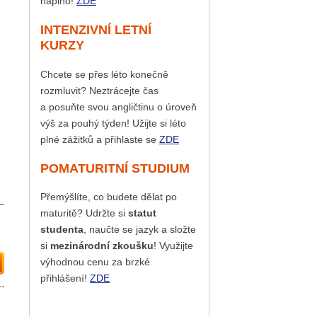
naplno!
ZDE
INTENZIVNÍ LETNÍ
KURZY
Chcete se přes léto konečně
rozmluvit? Neztrácejte čas
a posuňte svou angličtinu o úroveň
výš za pouhý týden! Užijte si léto
plné zážitků a přihlaste se
ZDE
POMATURITNÍ STUDIUM
Přemýšlíte, co budete dělat po
maturitě? Udržte si
statut
studenta
, naučte se jazyk a složte
si
mezinárodní zkoušku
! Využijte
výhodnou cenu za brzké
přihlášení!
ZDE