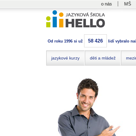
o nás
MŠ
58 426
Od roku 1996 si už
lidí vybralo na
jazykové kurzy
děti a mládež
mezi