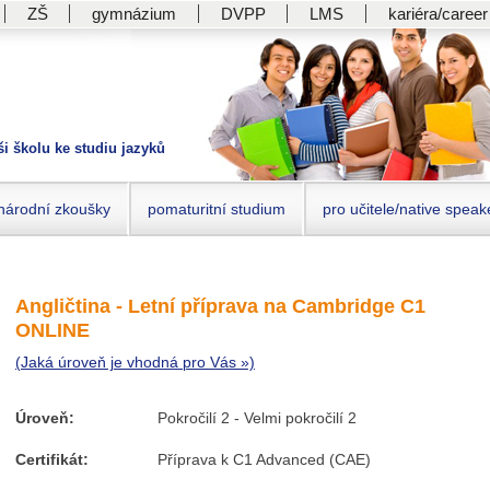
ZŠ
gymnázium
DVPP
LMS
kariéra/career
ši školu ke studiu jazyků
národní zkoušky
pomaturitní studium
pro učitele/native speak
Angličtina - Letní příprava na Cambridge C1
ONLINE
(Jaká úroveň je vhodná pro Vás »)
Úroveň:
Pokročilí 2 - Velmi pokročilí 2
Certifikát:
Příprava k C1 Advanced (CAE)