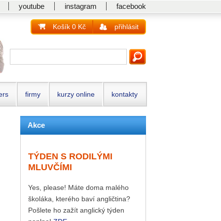
youtube
instagram
facebook
Košík 0 Kč
přihlásit
ers
firmy
kurzy online
kontakty
Akce
TÝDEN S RODILÝMI
MLUVČÍMI
Yes, please! Máte doma malého
školáka, kterého baví angličtina?
Pošlete ho zažít anglický týden