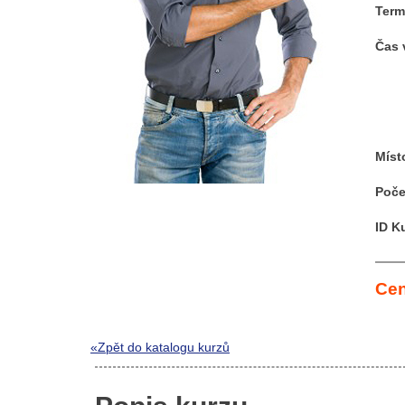
Term
Čas 
Míst
Poče
ID K
Cen
«Zpět do katalogu kurzů