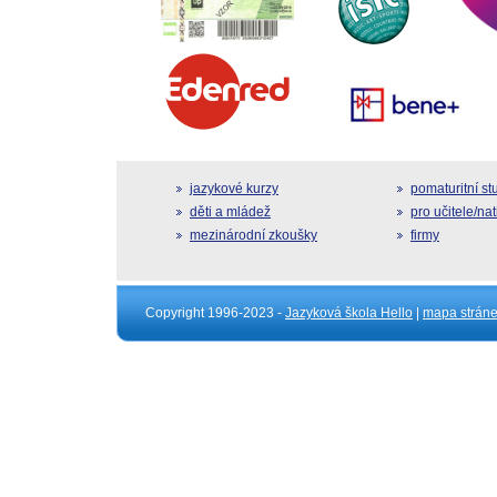
jazykové kurzy
pomaturitní s
děti a mládež
pro učitele/na
mezinárodní zkoušky
firmy
Copyright 1996-2023 -
Jazyková škola Hello
|
mapa strán