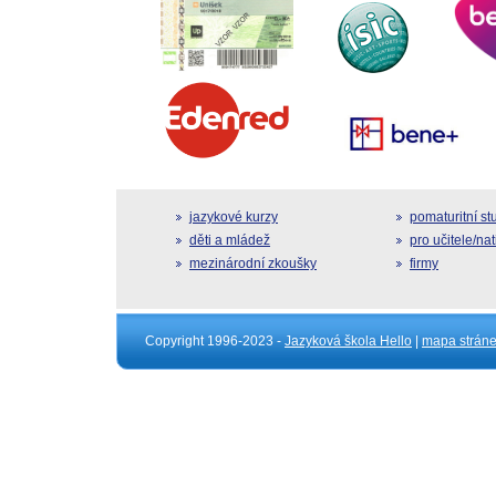
jazykové kurzy
pomaturitní s
děti a mládež
pro učitele/na
mezinárodní zkoušky
firmy
Copyright 1996-2023 -
Jazyková škola Hello
|
mapa strán