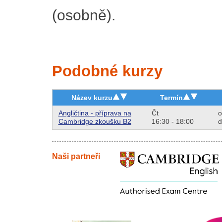
(osobně).
Podobné kurzy
Název kurzu
Termín
Angličtina - příprava na
Čt
o
Cambridge zkoušku B2
16:30 - 18:00
d
Naši partneři