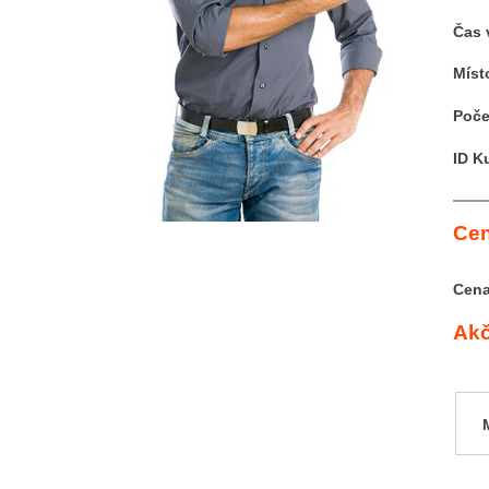
Čas 
Míst
Poče
ID K
Cen
Cena
Akč