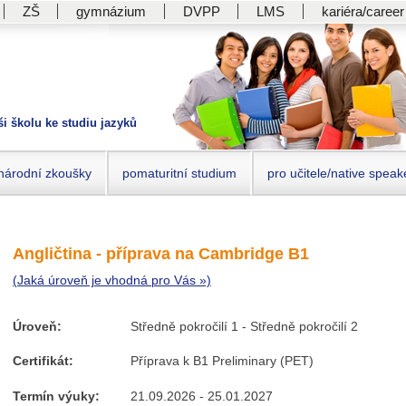
ZŠ
gymnázium
DVPP
LMS
kariéra/career
ši školu ke studiu jazyků
národní zkoušky
pomaturitní studium
pro učitele/native speak
Angličtina - příprava na Cambridge B1
(Jaká úroveň je vhodná pro Vás »)
Úroveň:
Středně pokročilí 1 - Středně pokročilí 2
Certifikát:
Příprava k B1 Preliminary (PET)
Termín výuky:
21.09.2026 - 25.01.2027