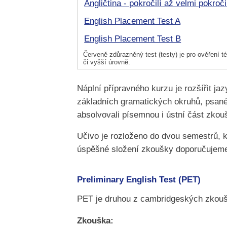
Angličtina - pokročilí až velmi pokroči
English Placement Test A
English Placement Test B
Červeně zdůrazněný test (testy) je pro ověření té
či vyšší úrovně.
Náplní přípravného kurzu je rozšířit ja
základních gramatických okruhů, psané
absolvovali písemnou i ústní část zkou
Učivo je rozloženo do dvou semestrů, 
úspěšné složení zkoušky doporučujeme
Preliminary English Test (PET)
PET je druhou z cambridgeských zkouše
Zkouška: