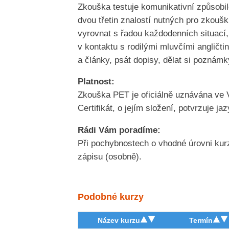
Zkouška testuje komunikativní způsobil
dvou třetin znalostí nutných pro zkou
vyrovnat s řadou každodenních situací, 
v kontaktu s rodilými mluvčími angličti
a články, psát dopisy, dělat si pozná
Platnost:
Zkouška PET je oficiálně uznávána ve Vel
Certifikát, o jejím složení, potvrzuje j
Rádi Vám poradíme:
Při pochybnostech o vhodné úrovni kur
zápisu (osobně).
Podobné kurzy
Název kurzu
Termín