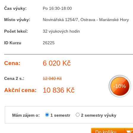
Čas výuky:
Po 16:30-18:00
Místo výuky:
Novinářská 1254/7, Ostrava - Mariánské Hory
Počet lekcí:
32 výukových hodin
ID Kurzu
26225
6 020 Kč
Cena:
Cena 2 s.:
12 040 Kč
-10%
10 836 Kč
Akční cena:
Mám zájem o:
1 semestr
2 semestry výuky
Do košíku