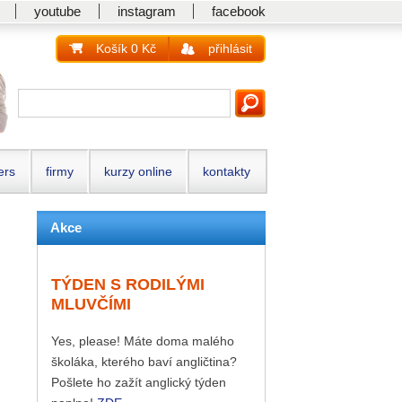
youtube
instagram
facebook
Košík 0 Kč
přihlásit
ers
firmy
kurzy online
kontakty
Akce
TÝDEN S RODILÝMI
MLUVČÍMI
Yes, please! Máte doma malého
školáka, kterého baví angličtina?
Pošlete ho zažít anglický týden