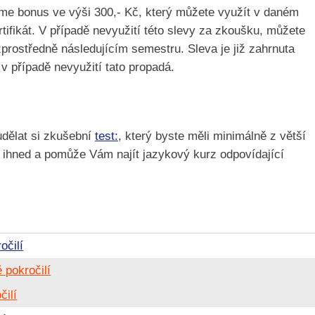
me bonus ve výši 300,- Kč, který můžete využít v daném
tifikát. V případě nevyužití této slevy za zkoušku, můžete
zprostředně následujícím semestru. Sleva je již zahrnuta
v případě nevyužití tato propadá.
udělat si zkušební
test:
, který byste měli minimálně z větší
ci ihned a pomůže Vám najít jazykový kurz odpovídající
očilí
 pokročilí
čilí