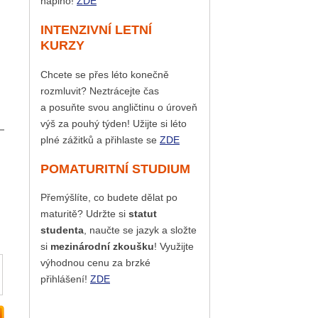
naplno!
ZDE
INTENZIVNÍ LETNÍ
KURZY
Chcete se přes léto konečně
rozmluvit? Neztrácejte čas
a posuňte svou angličtinu o úroveň
výš za pouhý týden! Užijte si léto
plné zážitků a přihlaste se
ZDE
POMATURITNÍ STUDIUM
Přemýšlíte, co budete dělat po
maturitě? Udržte si
statut
studenta
, naučte se jazyk a složte
si
mezinárodní zkoušku
! Využijte
výhodnou cenu za brzké
přihlášení!
ZDE