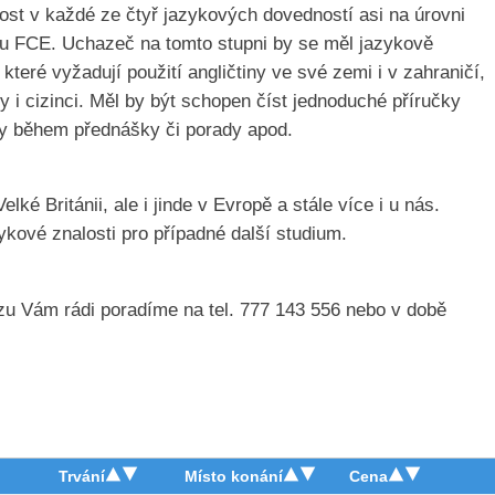
ost v každé ze čtyř jazykových dovedností asi na úrovni
šku FCE. Uchazeč na tomto stupni by se měl jazykově
které vyžadují použití angličtiny ve své zemi i v zahraničí,
ny i cizinci. Měl by být schopen číst jednoduché příručky
mky během přednášky či porady apod.
ké Británii, ale i jinde v Evropě a stále více i u nás.
azykové znalosti pro případné další studium.
zu Vám rádi poradíme na tel. 777 143 556 nebo v době
Trvání
Místo konání
Cena