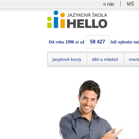
o nás
MŠ
58 427
Od roku 1996 si už
lidí vybralo na
jazykové kurzy
děti a mládež
mezi