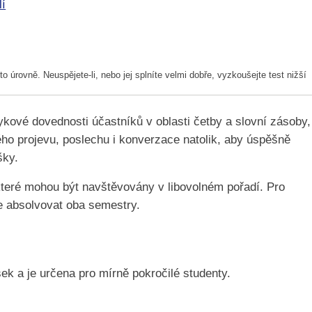
lí
to úrovně. Neuspějete-li, nebo jej splníte velmi dobře, vyzkoušejte test nižší
zykové dovednosti účastníků v oblasti četby a slovní zásoby,
ho projevu, poslechu i konverzace natolik, aby úspěšně
šky.
které mohou být navštěvovány v libovolném pořadí. Pro
 absolvovat oba semestry.
k a je určena pro mírně pokročilé studenty.