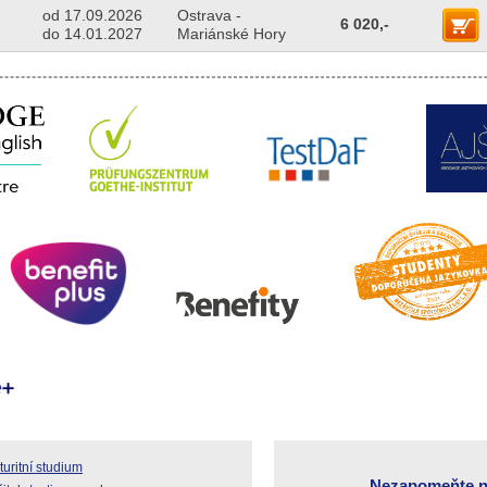
od 17.09.2026
Ostrava -
6 020,-
do 14.01.2027
Mariánské Hory
uritní studium
Nezapomeňte n