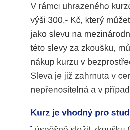
V rámci uhrazeného kurz
výši 300,- Kč, který můž
jako slevu na mezinárodní 
této slevy za zkoušku, můž
nákup kurzu v bezprostře
Sleva je již zahrnuta v c
nepřenositelná a v případ
Kurz je vhodný pro stude
úspěšně složit zkoušku 