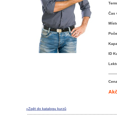
Term
Čas 
Míst
Poče
Kapa
ID K
Lekt
Cena
Akč
«Zpět do katalogu kurzů