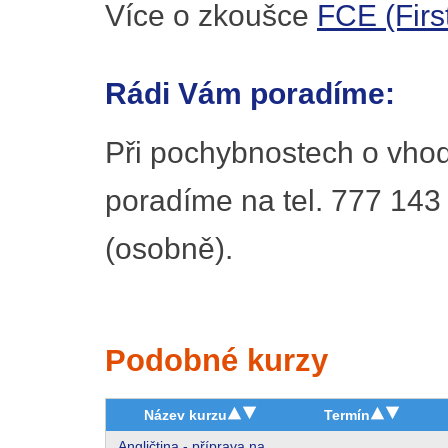
Více o zkoušce
FCE (First
Rádi Vám poradíme:
Při pochybnostech o vhod
poradíme na tel. 777 143
(osobně).
Podobné kurzy
Název kurzu
Termín
Angličtina - příprava na