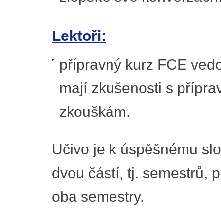
Lektoři:
přípravný kurz FCE vedou 
mají zkušenosti s přípr
zkouškám.
Učivo je k úspěšnému slo
dvou částí, tj. semestrů,
oba semestry.