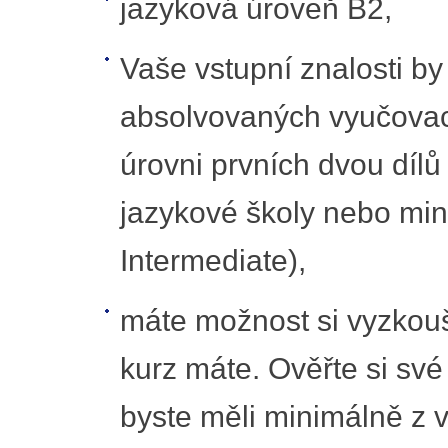
jazyková úroveň B2,
Vaše vstupní znalosti b
absolvovaných vyučovací
úrovni prvních dvou dílů
jazykové školy nebo min
Intermediate),
máte možnost si vyzkouš
kurz máte. Ověřte si sv
byste měli minimálně z v