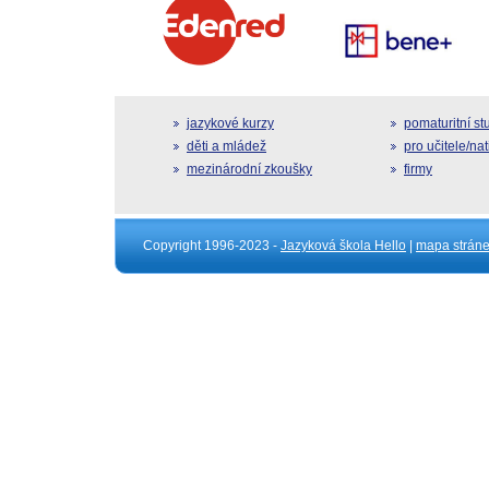
jazykové kurzy
pomaturitní s
děti a mládež
pro učitele/na
mezinárodní zkoušky
firmy
Copyright 1996-2023 -
Jazyková škola Hello
|
mapa strán