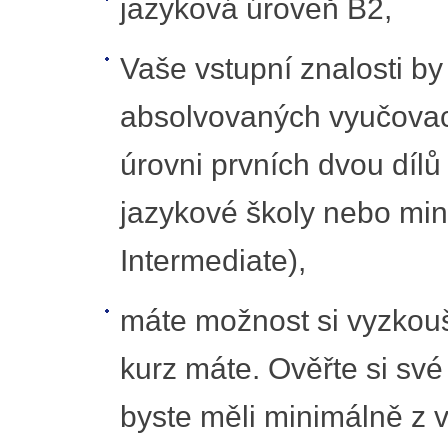
jazyková úroveň B2,
Vaše vstupní znalosti b
absolvovaných vyučovací
úrovni prvních dvou dílů
jazykové školy nebo min
Intermediate),
máte možnost si vyzkouš
kurz máte. Ověřte si sv
byste měli minimálně z v