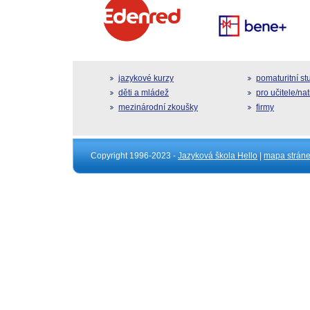
jazykové kurzy
pomaturitní s
děti a mládež
pro učitele/na
mezinárodní zkoušky
firmy
Copyright 1996-2023 -
Jazyková škola Hello
|
mapa strán