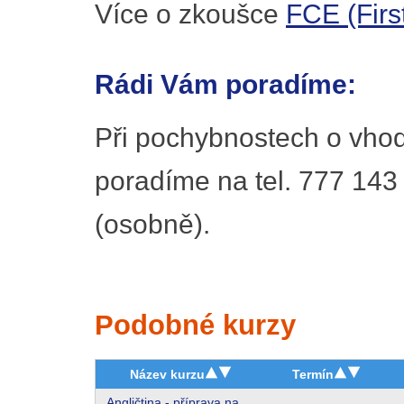
Více o zkoušce
FCE (First
Rádi Vám poradíme:
Při pochybnostech o vhod
poradíme na tel. 777 143
(osobně).
Podobné kurzy
Název kurzu
Termín
Angličtina - příprava na