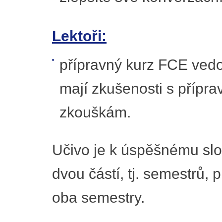
Lektoři:
přípravný kurz FCE vedou 
mají zkušenosti s přípr
zkouškám.
Učivo je k úspěšnému slo
dvou částí, tj. semestrů,
oba semestry.