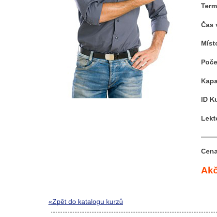
Term
Čas 
Míst
Poče
Kapa
ID K
Lekt
Cena
Akč
«Zpět do katalogu kurzů