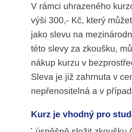
V rámci uhrazeného kurz
výši 300,- Kč, který můž
jako slevu na mezinárodní 
této slevy za zkoušku, můž
nákup kurzu v bezprostře
Sleva je již zahrnuta v c
nepřenositelná a v případ
Kurz je vhodný pro stude
úspěšně složit zkoušku 