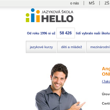
o nás
MŠ
ZŠ
58 426
Od roku 1996 si už
lidí vybralo naši školu
jazykové kurzy
děti a mládež
mezinárodní
Ang
ON
(Jak
Úrov
Certi