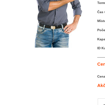
Term
Čas 
Míst
Poče
Kapa
ID K
Cen
Cena
Akč