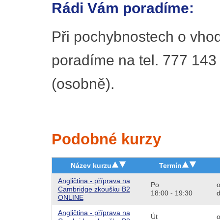
Rádi Vám poradíme:
Při pochybnostech o vhod
poradíme na tel. 777 143
(osobně).
Podobné kurzy
Název kurzu
Termín
Angličtina - příprava na
Po
o
Cambridge zkoušku B2
18:00 - 19:30
d
ONLINE
Angličtina - příprava na
Út
o