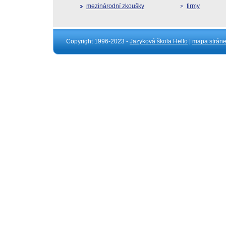
mezinárodní zkoušky
firmy
Copyright 1996-2023 -
Jazyková škola Hello
|
mapa strán