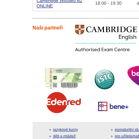
Cambridge zkoušku B2
18:00 - 19:30
d
ONLINE
Naši partneři
jazykové kurzy
pomaturitní s
děti a mládež
pro učitele/na