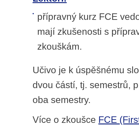
přípravný kurz FCE vedou 
mají zkušenosti s přípr
zkouškám.
Učivo je k úspěšnému slo
dvou částí, tj. semestrů,
oba semestry.
Více o zkoušce
FCE (First