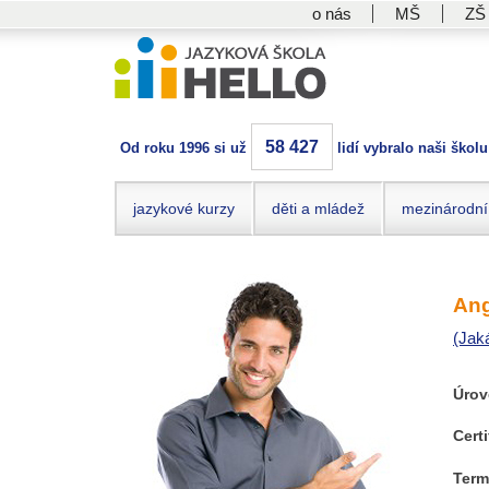
o nás
MŠ
ZŠ
58 427
Od roku 1996 si už
lidí vybralo naši školu
jazykové kurzy
děti a mládež
mezinárodní
Ang
(Jak
Úrov
Certi
Term