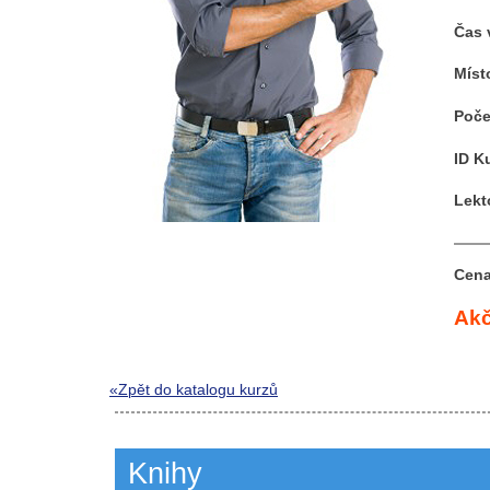
Čas 
Míst
Poče
ID K
Lekt
Cena
Akč
«Zpět do katalogu kurzů
Knihy