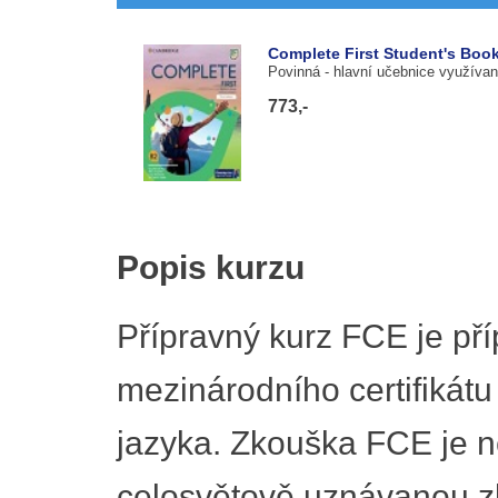
Complete First Student's Book
Povinná
- hlavní učebnice využívan
773,-
Popis kurzu
Přípravný kurz FCE je pří
mezinárodního certifikát
jazyka. Zkouška FCE je n
celosvětově uznávanou z