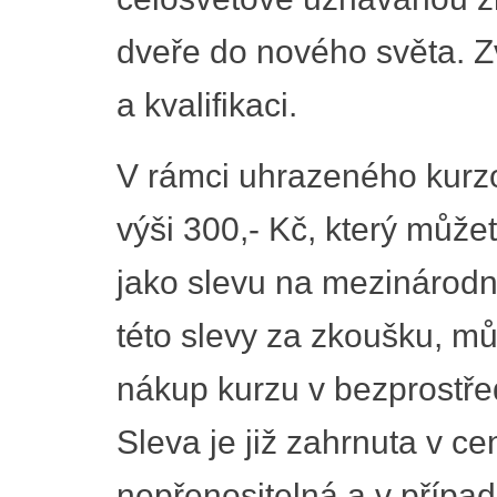
dveře do nového světa. Z
a kvalifikaci.
V rámci uhrazeného kurz
výši 300,- Kč, který můž
jako slevu na mezinárodní 
této slevy za zkoušku, můž
nákup kurzu v bezprostře
Sleva je již zahrnuta v c
nepřenositelná a v případ