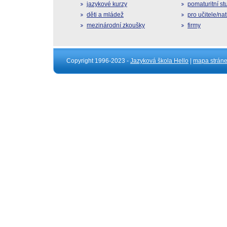
jazykové kurzy
pomaturitní s
děti a mládež
pro učitele/na
mezinárodní zkoušky
firmy
Copyright 1996-2023 -
Jazyková škola Hello
|
mapa strán