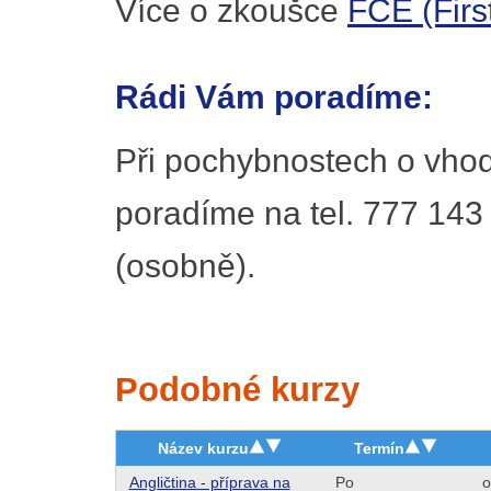
Více o zkoušce
FCE (First
Rádi Vám poradíme:
Při pochybnostech o vhod
poradíme na tel. 777 143
(osobně).
Podobné kurzy
Název kurzu
Termín
Angličtina - příprava na
Po
o