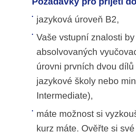
Požadavky pro přijetí d
jazyková úroveň B2,
Vaše vstupní znalosti b
absolvovaných vyučovací
úrovni prvních dvou dílů
jazykové školy nebo min
Intermediate),
máte možnost si vyzkouš
kurz máte. Ověřte si sv