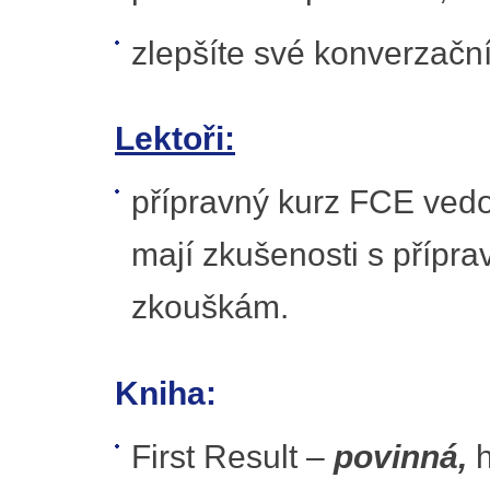
zlepšíte své konverzační
Lektoři:
přípravný kurz FCE vedou 
mají zkušenosti s přípr
zkouškám.
Kniha:
First Result –
povinná,
h