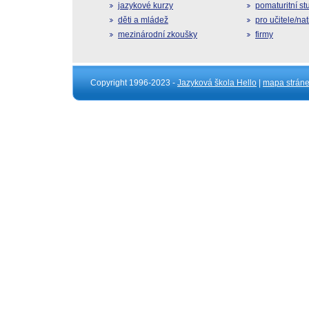
jazykové kurzy
pomaturitní s
děti a mládež
pro učitele/na
mezinárodní zkoušky
firmy
Copyright 1996-2023 -
Jazyková škola Hello
|
mapa strán