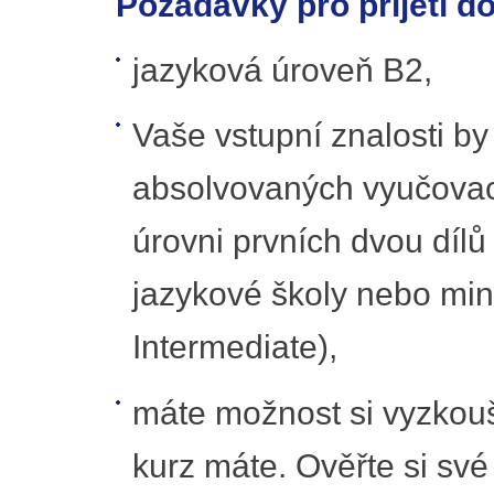
Požadavky pro přijetí d
jazyková úroveň B2,
Vaše vstupní znalosti b
absolvovaných vyučovací
úrovni prvních dvou dílů
jazykové školy nebo min
Intermediate),
máte možnost si vyzkouš
kurz máte. Ověřte si sv