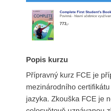
Complete First Student's Book
Povinná
- hlavní učebnice využívan
773,-
Popis kurzu
Přípravný kurz FCE je pří
mezinárodního certifikát
jazyka. Zkouška FCE je n
celosvětově uznávanou z