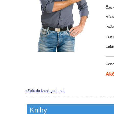
Čas 
Míst
Poče
ID K
Lekt
Cena
Akč
«Zpět do katalogu kurzů
Knihy