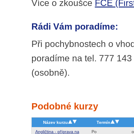
Více o zkoušce
FCE (First
Rádi Vám poradíme:
Při pochybnostech o vhod
poradíme na tel. 777 143
(osobně).
Podobné kurzy
Název kurzu
Termín
Angličtina - příprava na
Po
o