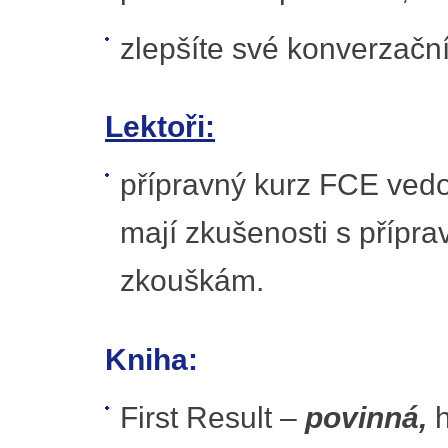
zlepšíte své konverzační
Lektoři:
přípravný kurz FCE vedou 
mají zkušenosti s přípr
zkouškám.
Kniha:
First Result –
povinná,
h