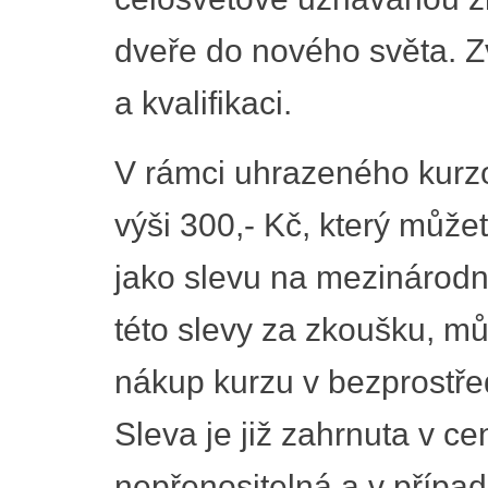
dveře do nového světa. Z
a kvalifikaci.
V rámci uhrazeného kurz
výši 300,- Kč, který můž
jako slevu na mezinárodní 
této slevy za zkoušku, můž
nákup kurzu v bezprostře
Sleva je již zahrnuta v c
nepřenositelná a v případ