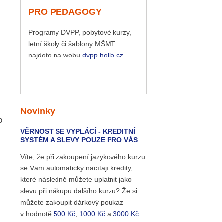
PRO PEDAGOGY
Programy DVPP, pobytové kurzy,
letní školy či šablony MŠMT
najdete na webu
dvpp.hello.cz
Novinky
o
VĚRNOST SE VYPLÁCÍ - KREDITNÍ
SYSTÉM A SLEVY POUZE PRO VÁS
Víte, že při zakoupení jazykového kurzu
se Vám automaticky načítají kredity,
které následně můžete uplatnit jako
slevu při nákupu dalšího kurzu? Že si
můžete zakoupit dárkový poukaz
v hodnotě
500 Kč
,
1000 Kč
a
3000 Kč