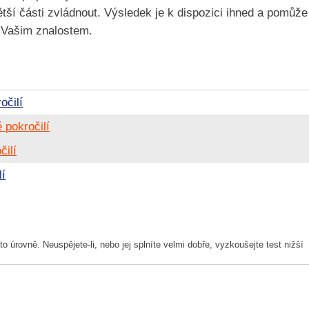
ětší části zvládnout. Výsledek je k dispozici ihned a pomůže
í Vašim znalostem.
očilí
 pokročilí
čilí
lí
to úrovně. Neuspějete-li, nebo jej splníte velmi dobře, vyzkoušejte test nižší