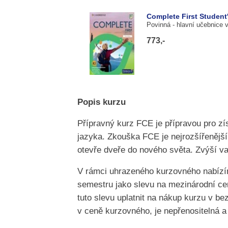
Complete First Student
Povinná
- hlavní učebnice 
773,-
Popis kurzu
Přípravný kurz FCE je přípravou pro z
jazyka. Zkouška FCE je nejrozšířenějš
otevře dveře do nového světa. Zvýší va
V rámci uhrazeného kurzovného nabízí
semestru jako slevu na mezinárodní cer
tuto slevu uplatnit na nákup kurzu v be
v ceně kurzovného, je nepřenositelná a 