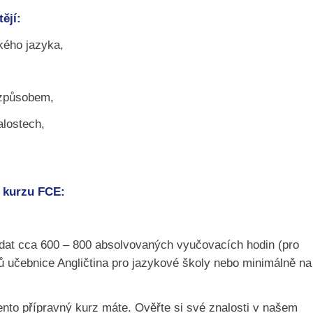
ějí:
kého jazyka,
 způsobem,
alostech,
o kurzu FCE:
ídat cca 600 – 800 absolvovaných vyučovacích hodin (pro
lů učebnice Angličtina pro jazykové školy nebo minimálně na
nto přípravný kurz máte. Ověřte si své znalosti v našem