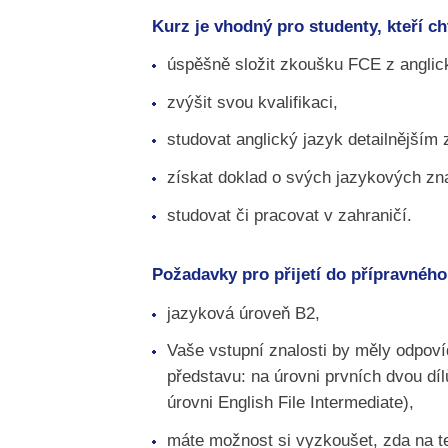
Kurz je vhodný pro studenty, kteří cht
úspěšně složit zkoušku FCE z anglic
zvýšit svou kvalifikaci,
studovat anglický jazyk detailnějším
získat doklad o svých jazykových zn
studovat či pracovat v zahraničí.
Požadavky pro přijetí do přípravnéh
jazyková úroveň B2,
Vaše vstupní znalosti by měly odpov
představu: na úrovni prvních dvou dí
úrovni English File Intermediate),
máte možnost si vyzkoušet, zda na te