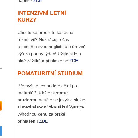
naplno!
ZDE
INTENZIVNÍ LETNÍ
KURZY
Chcete se přes léto konečně
rozmluvit? Neztrácejte čas
a posuňte svou angličtinu o úroveň
výš za pouhý týden! Užijte si léto
plné zážitků a přihlaste se
ZDE
POMATURITNÍ STUDIUM
Přemýšlíte, co budete dělat po
maturitě? Udržte si
statut
studenta
, naučte se jazyk a složte
si
mezinárodní zkoušku
! Využijte
výhodnou cenu za brzké
přihlášení!
ZDE