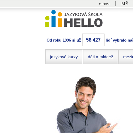
o nás
MŠ
58 427
Od roku 1996 si už
lidí vybralo na
jazykové kurzy
děti a mládež
mezi