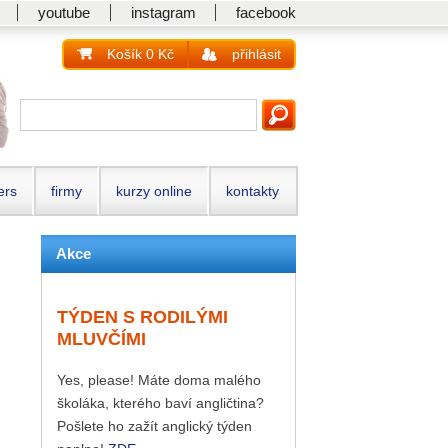
youtube
instagram
facebook
Košík 0 Kč
přihlásit
ers
firmy
kurzy online
kontakty
Akce
TÝDEN S RODILÝMI
MLUVČÍMI
Yes, please! Máte doma malého
školáka, kterého baví angličtina?
Pošlete ho zažít anglický týden