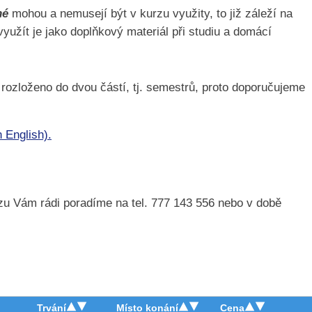
né
mohou a nemusejí být v kurzu využity, to již záleží na
 využít je jako doplňkový materiál při studiu a domácí
rozloženo do dvou částí, tj. semestrů, proto doporučujeme
n English).
zu Vám rádi poradíme na tel. 777 143 556 nebo v době
Trvání
Místo konání
Cena