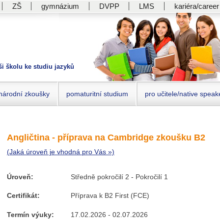
ZŠ
gymnázium
DVPP
LMS
kariéra/career
ši školu ke studiu jazyků
národní zkoušky
pomaturitní studium
pro učitele/native speak
Angličtina - příprava na Cambridge zkoušku B2
(Jaká úroveň je vhodná pro Vás »)
Úroveň:
Středně pokročilí 2 - Pokročilí 1
Certifikát:
Příprava k B2 First (FCE)
Termín výuky:
17.02.2026 - 02.07.2026