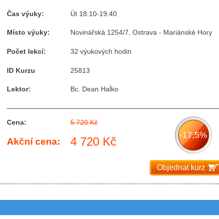
Čas výuky:
Út 18:10-19:40
Místo výuky:
Novinářská 1254/7, Ostrava - Mariánské Hory
Počet lekcí:
32 výukových hodin
ID Kurzu
25813
Lektor:
Bc. Dean Haĺko
Cena:
5 720 Kč
-17,5%
4 720 Kč
Akční cena:
Objednat kurz