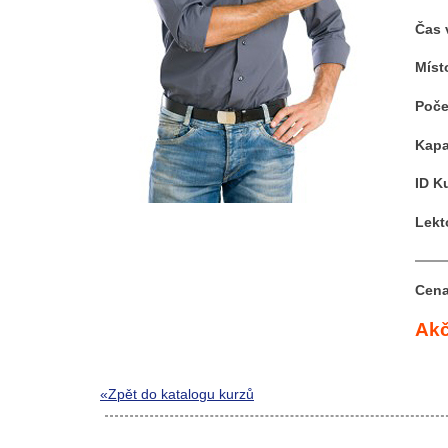
Čas 
Míst
Poče
Kapa
ID K
Lekt
Cena
Akč
«Zpět do katalogu kurzů