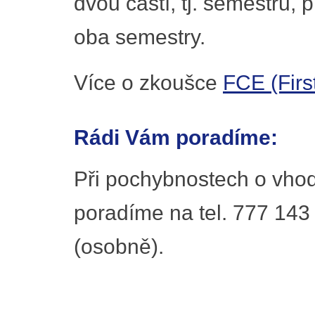
dvou částí, tj. semestrů,
oba semestry.
Více o zkoušce
FCE (First
Rádi Vám poradíme:
Při pochybnostech o vhod
poradíme na tel. 777 143
(osobně).