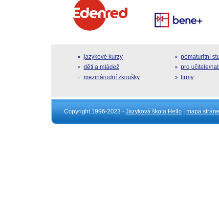
jazykové kurzy
pomaturitní s
děti a mládež
pro učitele/na
mezinárodní zkoušky
firmy
Copyright 1996-2023 -
Jazyková škola Hello
|
mapa strán