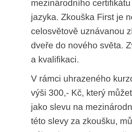
mezinárodního certifikát
jazyka. Zkouška First je 
celosvětově uznávanou z
dveře do nového světa. Z
a kvalifikaci.
V rámci uhrazeného kurz
výši 300,- Kč, který můž
jako slevu na mezinárodní 
této slevy za zkoušku, můž