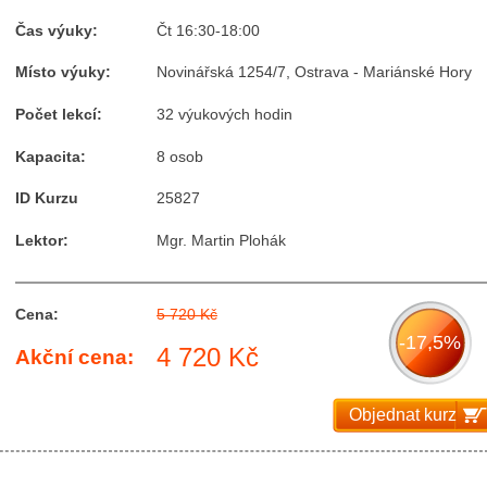
Čas výuky:
Čt 16:30-18:00
Místo výuky:
Novinářská 1254/7, Ostrava - Mariánské Hory
Počet lekcí:
32 výukových hodin
Kapacita:
8 osob
ID Kurzu
25827
Lektor:
Mgr. Martin Plohák
Cena:
5 720 Kč
-17,5%
4 720 Kč
Akční cena:
Objednat kurz