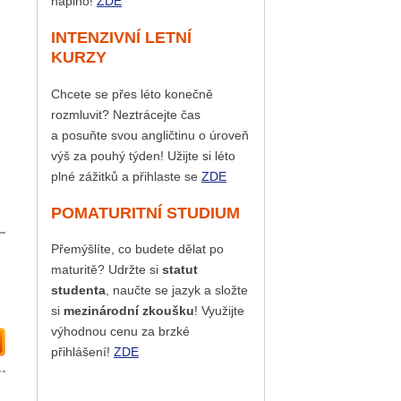
naplno!
ZDE
INTENZIVNÍ LETNÍ
KURZY
Chcete se přes léto konečně
rozmluvit? Neztrácejte čas
a posuňte svou angličtinu o úroveň
výš za pouhý týden! Užijte si léto
plné zážitků a přihlaste se
ZDE
POMATURITNÍ STUDIUM
Přemýšlíte, co budete dělat po
maturitě? Udržte si
statut
studenta
, naučte se jazyk a složte
si
mezinárodní zkoušku
! Využijte
výhodnou cenu za brzké
přihlášení!
ZDE