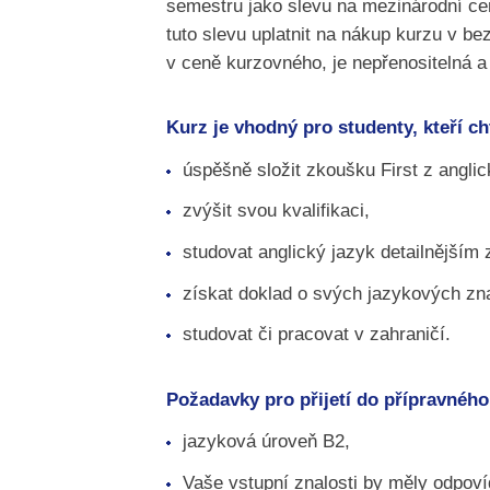
semestru jako slevu na mezinárodní cer
tuto slevu uplatnit na nákup kurzu v be
v ceně kurzovného, je nepřenositelná a 
Kurz je vhodný pro studenty, kteří cht
úspěšně složit zkoušku First z angli
zvýšit svou kvalifikaci,
studovat anglický jazyk detailnějším
získat doklad o svých jazykových zn
studovat či pracovat v zahraničí.
Požadavky pro přijetí do přípravného
jazyková úroveň B2,
Vaše vstupní znalosti by měly odpov