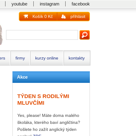
youtube
instagram
facebook
Košík 0 Kč
přihlásit
ers
firmy
kurzy online
kontakty
Akce
TÝDEN S RODILÝMI
MLUVČÍMI
Yes, please! Máte doma malého
školáka, kterého baví angličtina?
Pošlete ho zažít anglický týden