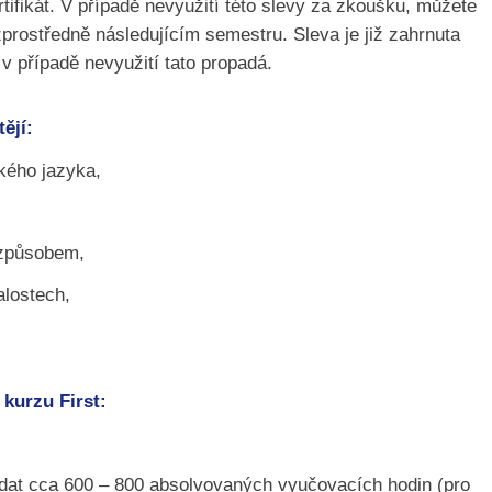
tifikát. V případě nevyužití této slevy za zkoušku, můžete
zprostředně následujícím semestru. Sleva je již zahrnuta
v případě nevyužití tato propadá.
ějí:
ckého jazyka,
 způsobem,
alostech,
 kurzu First:
ídat cca 600 – 800 absolvovaných vyučovacích hodin (pro