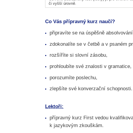
či vyšší úrovně.
Co Vás přípravný kurz naučí?
připravíte se na úspěšně absolvování
zdokonalíte se v četbě a v psaném pr
rozšíříte si slovní zásobu,
prohloubíte své znalosti v gramatice,
porozumíte poslechu,
zlepšíte své konverzační schopnosti.
Lektoři:
přípravný kurz First vedou kvalifikova
k jazykovým zkouškám.