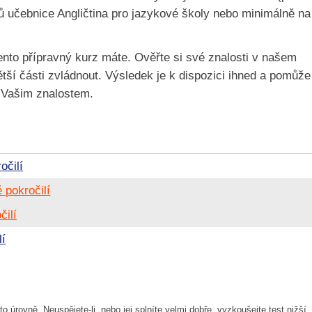
lů učebnice Angličtina pro jazykové školy nebo minimálně na
nto přípravný kurz máte. Ověřte si své znalosti v našem
ětší části zvládnout. Výsledek je k dispozici ihned a pomůže
í Vašim znalostem.
očilí
 pokročilí
čilí
lí
to úrovně. Neuspějete-li, nebo jej splníte velmi dobře, vyzkoušejte test nižší