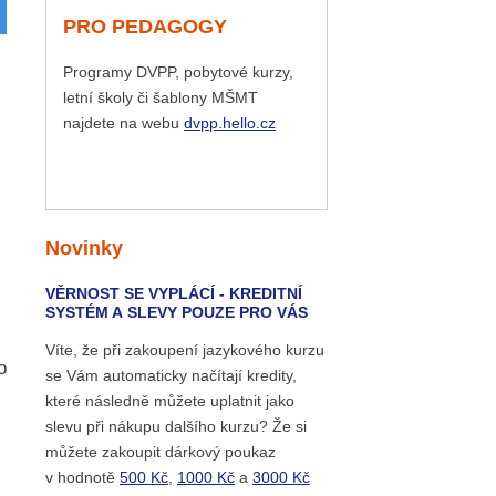
PRO PEDAGOGY
Programy DVPP, pobytové kurzy,
letní školy či šablony MŠMT
najdete na webu
dvpp.hello.cz
Novinky
VĚRNOST SE VYPLÁCÍ - KREDITNÍ
SYSTÉM A SLEVY POUZE PRO VÁS
Víte, že při zakoupení jazykového kurzu
o
se Vám automaticky načítají kredity,
které následně můžete uplatnit jako
slevu při nákupu dalšího kurzu? Že si
můžete zakoupit dárkový poukaz
v hodnotě
500 Kč
,
1000 Kč
a
3000 Kč