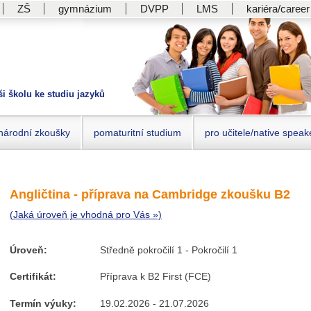
ZŠ
gymnázium
DVPP
LMS
kariéra/career
ši školu ke studiu jazyků
národní zkoušky
pomaturitní studium
pro učitele/native speak
Angličtina - příprava na Cambridge zkoušku B2
(Jaká úroveň je vhodná pro Vás »)
Úroveň:
Středně pokročilí 1 - Pokročilí 1
Certifikát:
Příprava k B2 First (FCE)
Termín výuky:
19.02.2026 - 21.07.2026