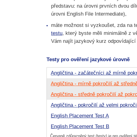
představu: na úrovni prvních dvou dí
úrovni English File Intermediate),
máte možnost si vyzkoušet, zda na te
testu
, který byste měli minimálně z v
Vám najít jazykový kurz odpovídajíc
Testy pro ověření jazykové úrovně
Angličtina - začátečníci až mírně pokr
Angličtina - mírně pokročilí až středně
Angličtina - středně pokročilí až pokro
Angličtina - pokročilí až velmi pokroči
English Placement Test A
English Placement Test B
Červeně zdůrazněný test (testy) je pro ověření té