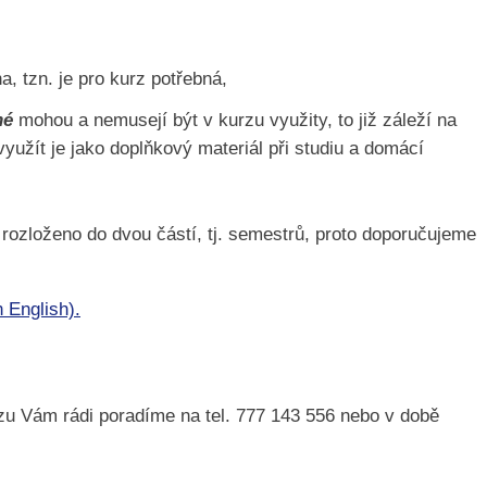
a, tzn. je pro kurz potřebná,
né
mohou a nemusejí být v kurzu využity, to již záleží na
 využít je jako doplňkový materiál při studiu a domácí
rozloženo do dvou částí, tj. semestrů, proto doporučujeme
n English).
zu Vám rádi poradíme na tel. 777 143 556 nebo v době