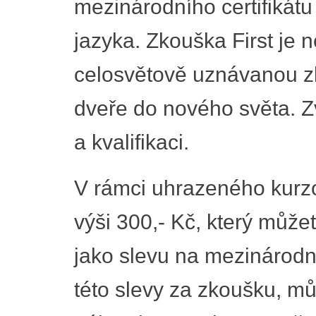
mezinárodního certifikát
jazyka. Zkouška First je 
celosvětově uznávanou z
dveře do nového světa. Z
a kvalifikaci.
V rámci uhrazeného kurz
výši 300,- Kč, který můž
jako slevu na mezinárodní 
této slevy za zkoušku, můž