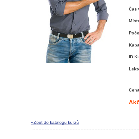
Čas 
Míst
Poče
Kapa
ID K
Lekt
Cena
Akč
«Zpět do katalogu kurzů