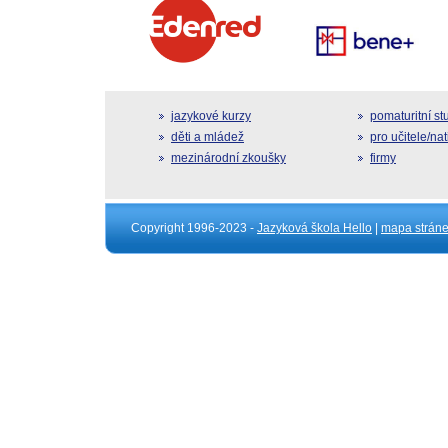
jazykové kurzy
pomaturitní s
děti a mládež
pro učitele/na
mezinárodní zkoušky
firmy
Copyright 1996-2023 -
Jazyková škola Hello
|
mapa strán