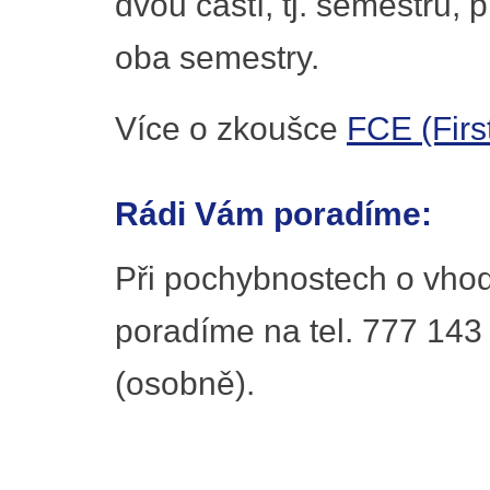
dvou částí, tj. semestrů,
oba semestry.
Více o zkoušce
FCE (First
Rádi Vám poradíme:
Při pochybnostech o vhod
poradíme na tel. 777 143
(osobně).