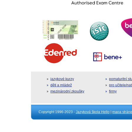
jazykové kurzy
pomaturitní s
děti a mládež
pro učitele/na
mezinárodní zkoušky
firmy
Copyright 1996-2023 -
Jazyková škola Hello
|
mapa strán