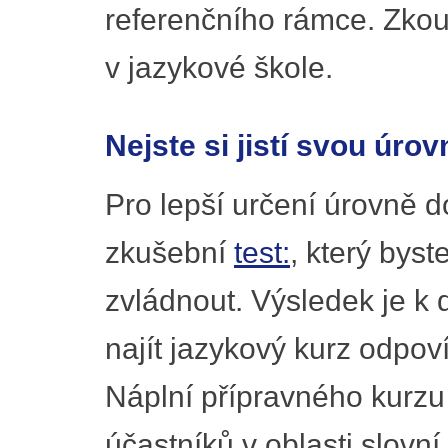
referenčního rámce. Zkou
v jazykové škole.
Nejste si jistí svou úrov
Pro lepší určení úrovně 
zkušební
test:
, který byst
zvládnout. Výsledek je k
najít jazykový kurz odpov
Náplní přípravného kurzu j
účastníků v oblasti slovní