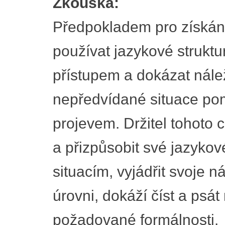
Zkouška:
Předpokladem pro získání 
používat jazykové struktu
přístupem a dokázat nálež
nepředvídané situace p
projevem. Držitel tohoto ce
a přizpůsobit své jazyko
situacím, vyjádřit svoje 
úrovni, dokáží číst a psát
požadované formálnosti.