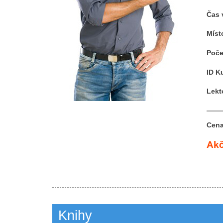
Čas 
Míst
Poče
ID K
Lekt
Cena
Akč
Knihy