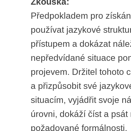
Zkouška:
Předpokladem pro získání 
používat jazykové struktu
přístupem a dokázat nálež
nepředvídané situace p
projevem. Držitel tohoto ce
a přizpůsobit své jazyko
situacím, vyjádřit svoje 
úrovni, dokáží číst a psát
požadované formálnosti.