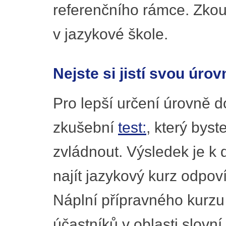
referenčního rámce. Zkou
v jazykové škole.
Nejste si jistí svou úrov
Pro lepší určení úrovně 
zkušební
test:
, který byst
zvládnout. Výsledek je k
najít jazykový kurz odpov
Náplní přípravného kurzu j
účastníků v oblasti slovní