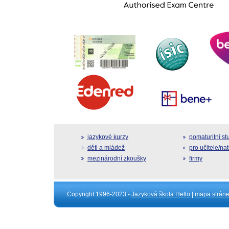
jazykové kurzy
pomaturitní s
děti a mládež
pro učitele/na
mezinárodní zkoušky
firmy
Copyright 1996-2023 -
Jazyková škola Hello
|
mapa strán