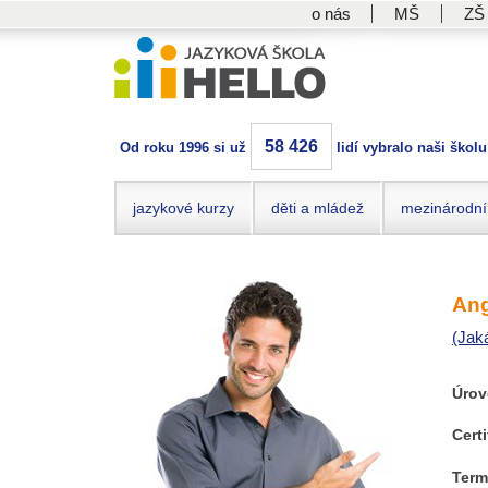
o nás
MŠ
ZŠ
58 426
Od roku 1996 si už
lidí vybralo naši školu
jazykové kurzy
děti a mládež
mezinárodní
Ang
(Jak
Úrov
Certi
Term