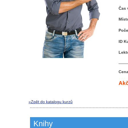
Čas 
Míst
Poče
ID K
Lekt
Cena
Akč
«Zpět do katalogu kurzů
Knihy