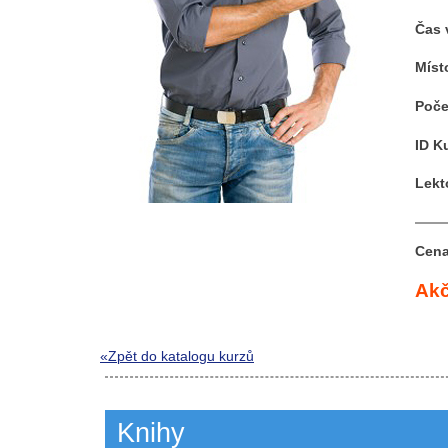
Čas 
Míst
Poče
ID K
Lekt
Cena
Akč
«Zpět do katalogu kurzů
Knihy