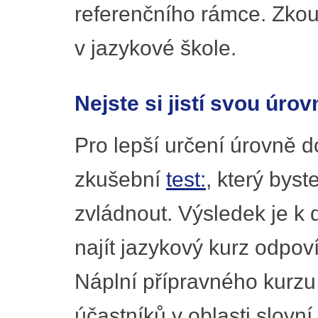
referenčního rámce. Zkou
v jazykové škole.
Nejste si jistí svou úrov
Pro lepší určení úrovně 
zkušební
test:
, který byst
zvládnout. Výsledek je k
najít jazykový kurz odpov
Náplní přípravného kurzu j
účastníků v oblasti slovní