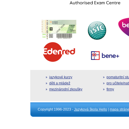
jazykové kurzy
pomaturitní s
děti a mládež
pro učitele/na
mezinárodní zkoušky
firmy
Copyright 1996-2023 -
Jazyková škola Hello
|
mapa strán