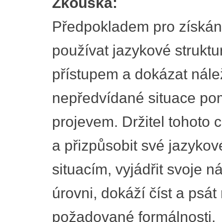
Zkouška:
Předpokladem pro získání 
používat jazykové struktu
přístupem a dokázat nálež
nepředvídané situace p
projevem. Držitel tohoto ce
a přizpůsobit své jazyko
situacím, vyjádřit svoje 
úrovni, dokáží číst a psát
požadované formálnosti.