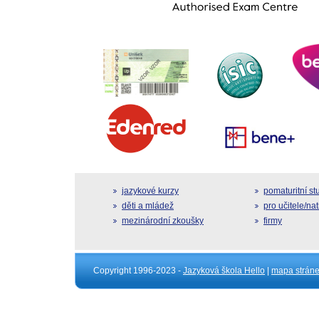
jazykové kurzy
pomaturitní s
děti a mládež
pro učitele/na
mezinárodní zkoušky
firmy
Copyright 1996-2023 -
Jazyková škola Hello
|
mapa strán