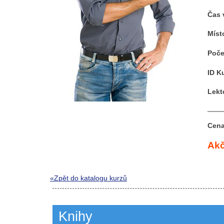
Čas 
Míst
Poče
ID K
Lekt
Cena
Akč
«Zpět do katalogu kurzů
Knihy