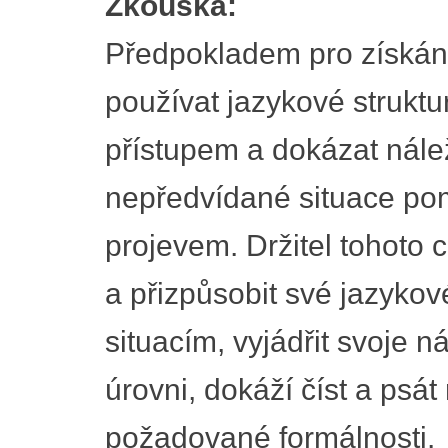
Zkouška:
Předpokladem pro získání 
používat jazykové struktu
přístupem a dokázat nálež
nepředvídané situace p
projevem. Držitel tohoto ce
a přizpůsobit své jazyko
situacím, vyjádřit svoje 
úrovni, dokáží číst a psát
požadované formálnosti.