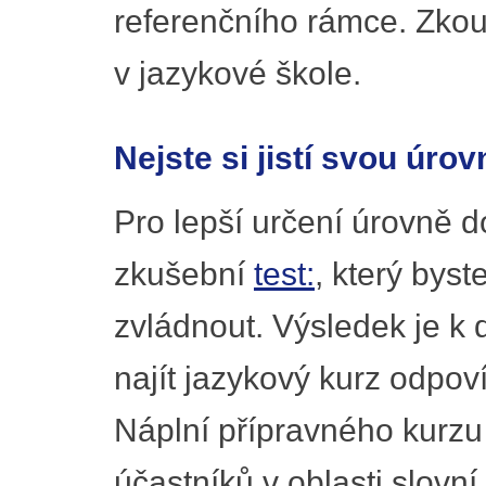
referenčního rámce. Zkou
v jazykové škole.
Nejste si jistí svou úrov
Pro lepší určení úrovně 
zkušební
test:
, který byst
zvládnout. Výsledek je k
najít jazykový kurz odpov
Náplní přípravného kurzu j
účastníků v oblasti slovní