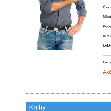
Čas 
Míst
Poče
ID K
Lekt
Cena
Akč
Knihy