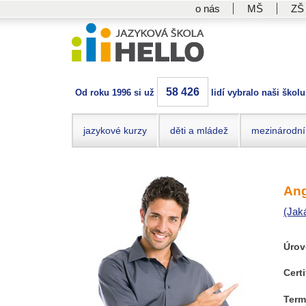
o nás
MŠ
ZŠ
58 426
Od roku 1996 si už
lidí vybralo naši školu
jazykové kurzy
děti a mládež
mezinárodní
Ang
(Jak
Úrov
Certi
Term