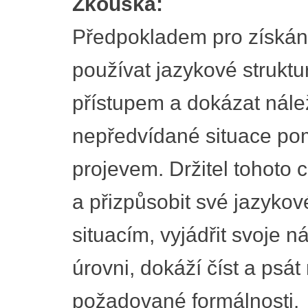
Zkouška:
Předpokladem pro získání 
používat jazykové struktu
přístupem a dokázat nálež
nepředvídané situace p
projevem. Držitel tohoto ce
a přizpůsobit své jazyko
situacím, vyjádřit svoje 
úrovni, dokáží číst a psát
požadované formálnosti.