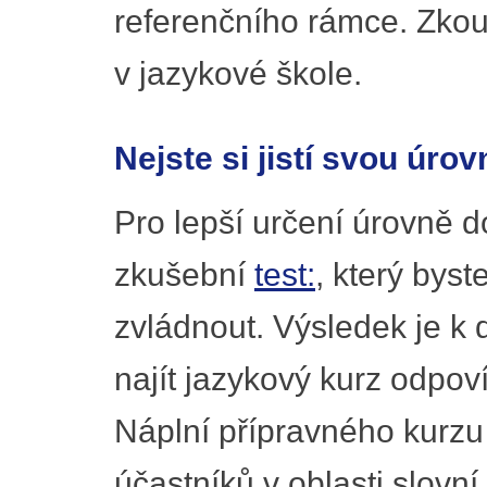
referenčního rámce. Zkou
v jazykové škole.
Nejste si jistí svou úrov
Pro lepší určení úrovně 
zkušební
test:
, který byst
zvládnout. Výsledek je k
najít jazykový kurz odpov
Náplní přípravného kurzu j
účastníků v oblasti slovní