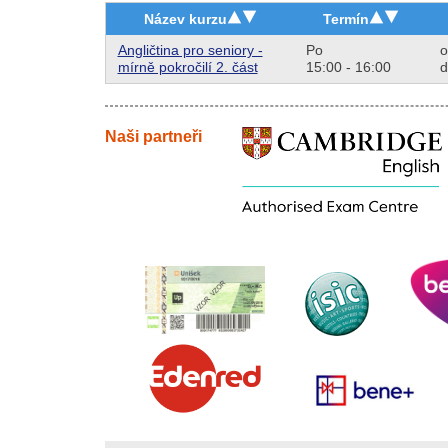
Název kurzu
Termín
Angličtina pro seniory -
Po
o
mírně pokročilí 2. část
15:00 - 16:00
d
Naši partneři