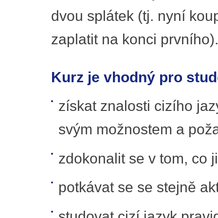
dvou splátek (tj. nyní kou
zaplatit na konci prvního)
Kurz je vhodný pro stude
získat znalosti cizího j
svým možnostem a pož
zdokonalit se v tom, co j
potkávat se se stejně akt
studovat cizí jazyk pravi