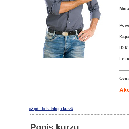
Míst
Poče
Kapa
ID K
Lekt
Cena
Akč
«Zpět do katalogu kurzů
Popis kurzu