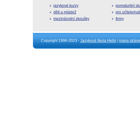
jazykové kurzy
pomaturitní s
děti a mládež
pro učitele/na
mezinárodní zkoušky
firmy
Copyright 1996-2023 -
Jazyková škola Hello
|
mapa strán