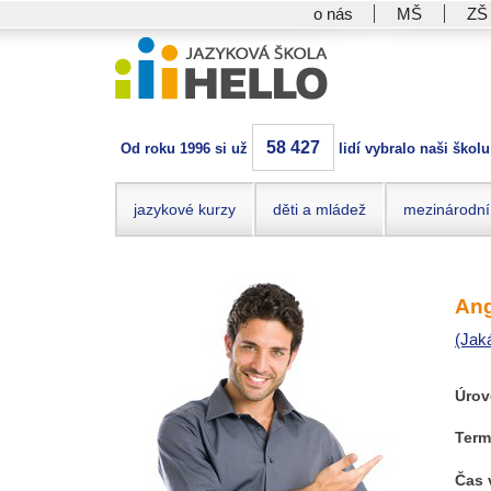
o nás
MŠ
ZŠ
58 427
Od roku 1996 si už
lidí vybralo naši školu
jazykové kurzy
děti a mládež
mezinárodní
Ang
(Jak
Úrov
Term
Čas 