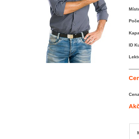
Míst
Poče
Kapa
ID K
Lekt
Cen
Cena
Akč