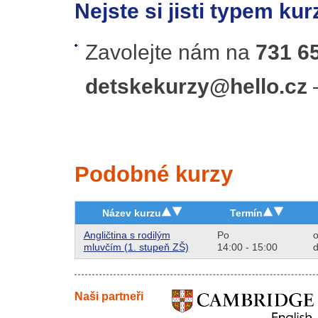
Nejste si jisti typem ku
Zavolejte nám na
731 6
detskekurzy@hello.cz
–
Podobné kurzy
Název kurzu
Termín
Angličtina s rodilým
Po
o
mluvčím (1. stupeň ZŠ)
14:00 - 15:00
d
Naši partneři