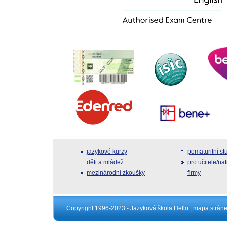
jazykové kurzy
pomaturitní s
děti a mládež
pro učitele/na
mezinárodní zkoušky
firmy
Copyright 1996-2023 -
Jazyková škola Hello
|
mapa strán