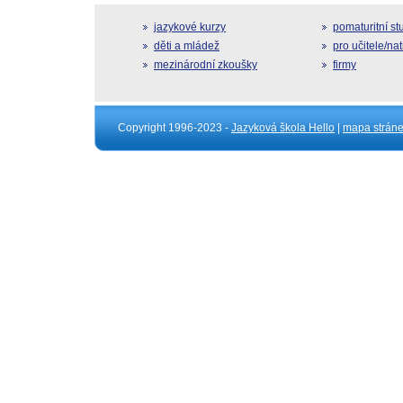
jazykové kurzy
pomaturitní s
děti a mládež
pro učitele/na
mezinárodní zkoušky
firmy
Copyright 1996-2023 -
Jazyková škola Hello
|
mapa strán