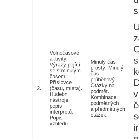
s
U
z
O
Volnočasové
s
aktivity.
Minulý čas
Výrazy pojící
prostý. Minulý
k
se s minulým
čas
časem.
průběhový.
D
Příslovce
Otázky na
2.
(času, místa).
podmět.
v
Hudební
Kombinace
nástroje,
č
podmětných
popis
a předmětných
interpretů.
s
otázek.
Popis
vzhledu.
i
o