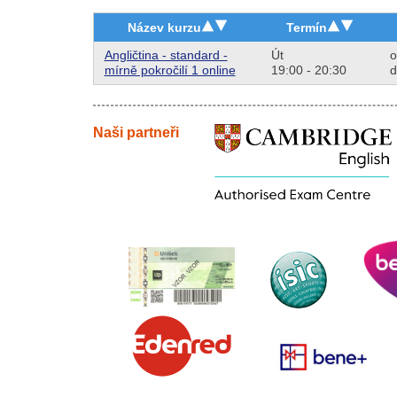
Název kurzu
Termín
Angličtina - standard -
Út
o
mírně pokročilí 1 online
19:00 - 20:30
d
Naši partneři