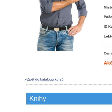
Míst
Poče
ID K
Lekt
Cena
Akč
«Zpět do katalogu kurzů
Knihy