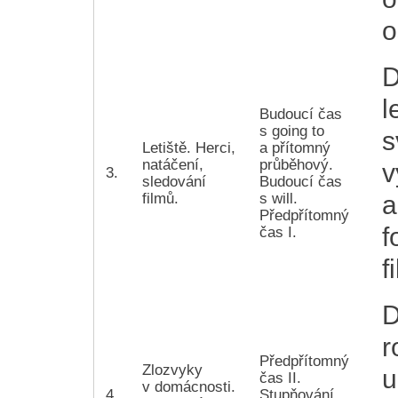
o
D
l
Budoucí čas
s going to
s
Letiště. Herci,
a přítomný
natáčení,
průběhový.
v
3.
sledování
Budoucí čas
filmů.
s will.
a
Předpřítomný
f
čas I.
f
D
r
Předpřítomný
Zlozvyky
u
čas II.
v domácnosti.
4.
Stupňování