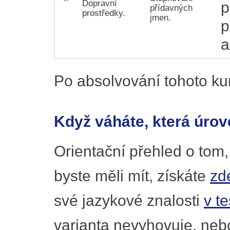
Dopravní
p
přídavných
prostředky.
jmen.
p
a
Po absolvování tohoto ku
Když váháte, která úrov
Orientační přehled o tom,
byste měli mít, získáte
zd
své jazykové znalosti
v t
varianta nevyhovuje, nebo 