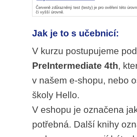
Červeně zdůrazněný test (testy) je pro ověření této úrovně
či vyšší úrovně.
Jak je to s učebnicí:
V kurzu postupujeme pod
PreIntermediate 4th
, kt
v našem e-shopu, nebo o
školy Hello.
V eshopu je označena ja
potřebná. Další knihy oz