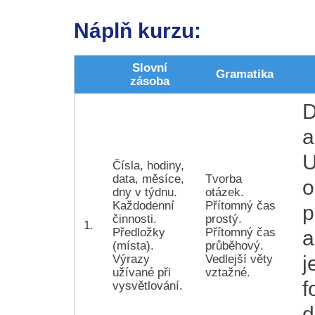
Náplň kurzu:
Slovní
Gramatika
zásoba
D
a
U
Čísla, hodiny,
data, měsíce,
Tvorba
o
dny v týdnu.
otázek.
Každodenní
Přítomný čas
p
činnosti.
prostý.
1.
Předložky
Přítomný čas
a
(místa).
průběhový.
j
Výrazy
Vedlejší věty
užívané při
vztažné.
f
vysvětlování.
d