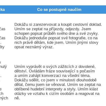
ika
Co se postupně naučím
Dokážu si zarezervovat a koupit cestovní doklad.
čas
Umím se zeptat na příjezdy, odjezdy. Jsem
schopen popsat průběh svého dne a své zvyky.
čas
Dokážu jednoduše popsat své fotografie, co na
.
nich právě dělám, kde jsem. Umím jinými slovy
ěty
opsat neznámý výraz.
s
nulý
Umím vyprávět o svých zážitcích z dovolené,
dětství. Ovládám fráze související s počasím
.
a umím zahájit konverzaci na všední téma.
a
Dokážu sdělit, co jsem v minulosti dlouhodobě
dělal, čemu jsem se věnoval. Umím se zeptat na
e
oblíbené hudební interprety a styly. Umím klást
ch
otázky ve vztahu k cizím osobám a reagovat na
tných
ně.