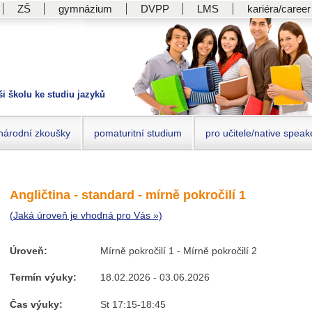
ZŠ
gymnázium
DVPP
LMS
kariéra/career
ši školu ke studiu jazyků
národní zkoušky
pomaturitní studium
pro učitele/native speak
Angličtina - standard - mírně pokročilí 1
(Jaká úroveň je vhodná pro Vás »)
Úroveň:
Mírně pokročilí 1 - Mírně pokročilí 2
Termín výuky:
18.02.2026 - 03.06.2026
Čas výuky:
St 17:15-18:45