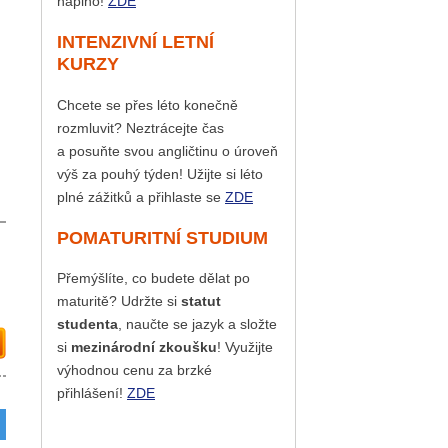
naplno!
ZDE
INTENZIVNÍ LETNÍ
KURZY
Chcete se přes léto konečně
rozmluvit? Neztrácejte čas
a posuňte svou angličtinu o úroveň
výš za pouhý týden! Užijte si léto
plné zážitků a přihlaste se
ZDE
POMATURITNÍ STUDIUM
Přemýšlíte, co budete dělat po
maturitě? Udržte si
statut
studenta
, naučte se jazyk a složte
si
mezinárodní zkoušku
! Využijte
výhodnou cenu za brzké
přihlášení!
ZDE