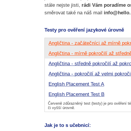
stále nejste jisti,
rádi Vám poradíme os
směrovat také na náš mail
info@hello
Testy pro ověření jazykové úrovně
Angličtina - začátečníci až mírně pokr
Angličtina - mírně pokročilí až středně
Angličtina - středně pokročilí až pokro
Angličtina - pokročilí až velmi pokroči
English Placement Test A
English Placement Test B
Červeně zdůrazněný test (testy) je pro ověření té
či vyšší úrovně.
Jak je to s učebnicí: