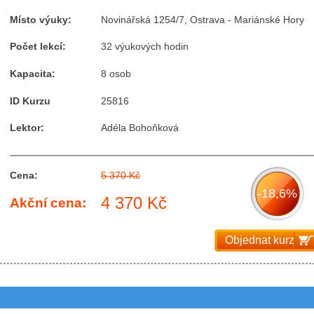
Místo výuky:
Novinářská 1254/7, Ostrava - Mariánské Hory
Počet lekcí:
32 výukových hodin
Kapacita:
8 osob
ID Kurzu
25816
Lektor:
Adéla Bohoňková
Cena:
5 370 Kč
-18,6%
4 370 Kč
Akční cena:
Objednat kurz