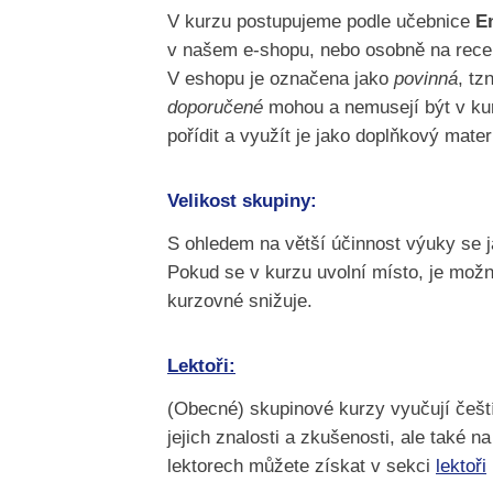
V kurzu postupujeme podle učebnice
En
v našem e-shopu, nebo osobně na recep
V eshopu je označena jako
povinná
, tz
doporučené
mohou a nemusejí být v kurzu
pořídit a využít je jako doplňkový mater
Velikost skupiny:
S ohledem na větší účinnost výuky se 
Pokud se v kurzu uvolní místo, je možn
kurzovné snižuje.
Lektoři:
(Obecné) skupinové kurzy vyučují čeští
jejich znalosti a zkušenosti, ale také n
lektorech můžete získat v sekci
lektoři