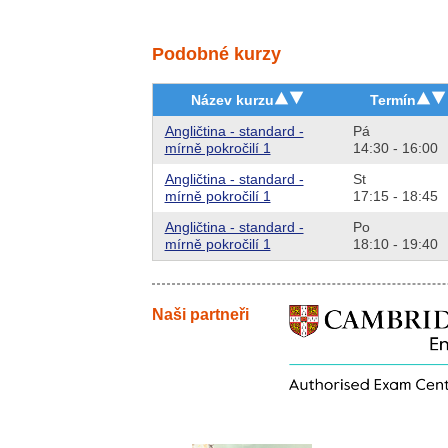
Podobné kurzy
Název kurzu
Termín
Angličtina - standard -
Pá
mírně pokročilí 1
14:30 - 16:00
Angličtina - standard -
St
mírně pokročilí 1
17:15 - 18:45
Angličtina - standard -
Po
mírně pokročilí 1
18:10 - 19:40
Naši partneři