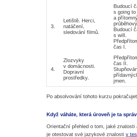
Budoucí č
s going to
a přítomn
Letiště. Herci,
průběhový
3.
natáčení,
Budoucí č
sledování filmů.
s will.
Předpříto
čas I.
Předpříto
Zlozvyky
čas II.
v domácnosti.
4.
Stupňován
Dopravní
přídavnýc
prostředky.
jmen.
Po absolvování tohoto kurzu pokračuje
Když váháte, která úroveň je ta sprá
Orientační přehled o tom, jaké znalosti
je otestovat své jazykové znalosti
v te