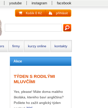
youtube
instagram
facebook
Košík 0 Kč
přihlásit
ers
firmy
kurzy online
kontakty
Akce
TÝDEN S RODILÝMI
MLUVČÍMI
Yes, please! Máte doma malého
školáka, kterého baví angličtina?
Pošlete ho zažít anglický týden