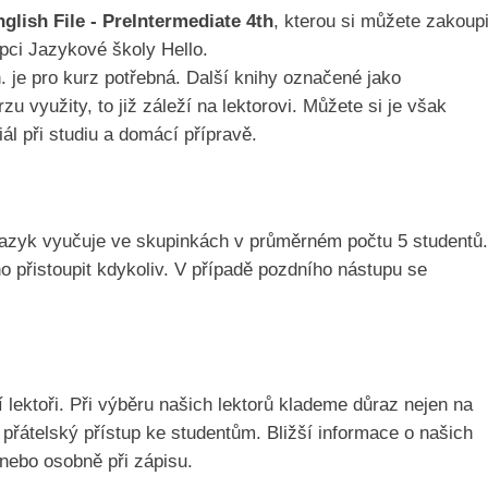
glish File - PreIntermediate 4th
, kterou si můžete zakoupi
ci Jazykové školy Hello.
n. je pro kurz potřebná. Další knihy označené jako
 využity, to již záleží na lektorovi. Můžete si je však
iál při studiu a domácí přípravě.
jazyk vyučuje ve skupinkách v průměrném počtu 5 studentů.
o přistoupit kdykoliv. V případě pozdního nástupu se
 lektoři. Při výběru našich lektorů klademe důraz nejen na
a přátelský přístup ke studentům. Bližší informace o našich
nebo osobně při zápisu.