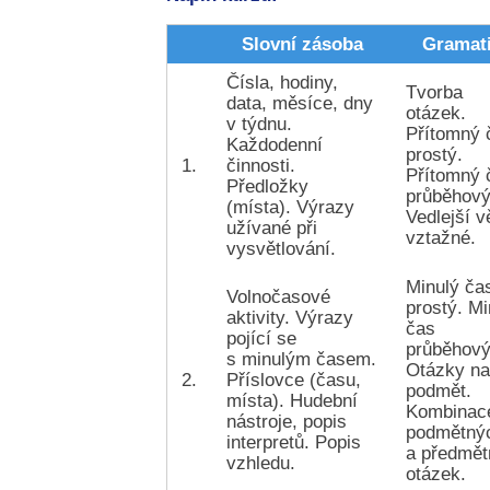
Slovní zásoba
Gramat
Čísla, hodiny,
Tvorba
data, měsíce, dny
otázek.
v týdnu.
Přítomný 
Každodenní
prostý.
1.
činnosti.
Přítomný 
Předložky
průběhový
(místa). Výrazy
Vedlejší v
užívané při
vztažné.
vysvětlování.
Minulý ča
Volnočasové
prostý. Mi
aktivity. Výrazy
čas
pojící se
průběhový
s minulým časem.
Otázky n
2.
Příslovce (času,
podmět.
místa). Hudební
Kombinac
nástroje, popis
podmětný
interpretů. Popis
a předmě
vzhledu.
otázek.