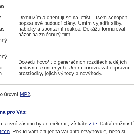
as
ý
Domluvím a orientuji se na letišti. Jsem schopen
.
popsat své budoucí plány. Umím vyjádřit sliby,
as
nabídky a spontánní reakce. Dokážu formulovat
názor na zhlédnutý film.
mný
mný
Dovedu hovořit o generačních rozdílech a dějích
í
nedávno ukončených. Umím porovnávat dopravní
h
prostředky, jejich výhody a nevýhody.
te úrovní
MP2
.
vná pro Vás:
 a slovní zásobu byste měli mít, získáte
zde
. Další možností
stech
. Pokud Vám ani jedna varianta nevyhovuje, nebo si