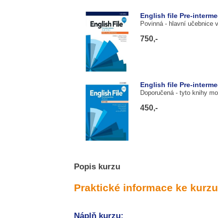
English file Pre-interm
Povinná
- hlavní učebnice 
750,-
English file Pre-interm
Doporučená
- tyto knihy m
450,-
Popis kurzu
Praktické informace ke kurzu
Náplň kurzu: