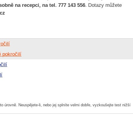
obně na recepci, na tel. 777 143 556
. Dotazy můžete
.cz
očilí
 pokročilí
čilí
lí
to úrovně. Neuspějete-li, nebo jej splníte velmi dobře, vyzkoušejte test nižší