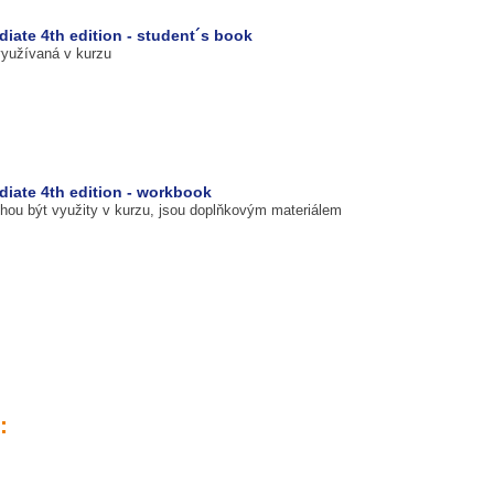
ediate 4th edition - student´s book
využívaná v kurzu
ediate 4th edition - workbook
ohou být využity v kurzu, jsou doplňkovým materiálem
: