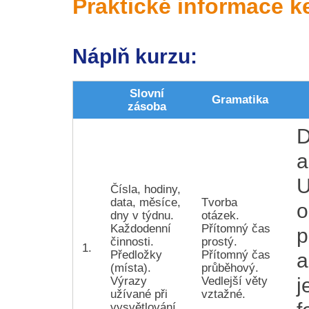
Praktické informace k
Náplň kurzu:
Slovní
Gramatika
zásoba
D
a
U
Čísla, hodiny,
data, měsíce,
Tvorba
o
dny v týdnu.
otázek.
Každodenní
Přítomný čas
p
činnosti.
prostý.
1.
Předložky
Přítomný čas
a
(místa).
průběhový.
j
Výrazy
Vedlejší věty
užívané při
vztažné.
vysvětlování.