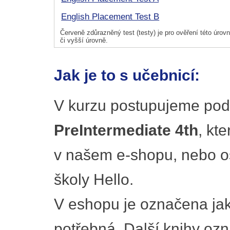
English Placement Test B
Červeně zdůrazněný test (testy) je pro ověření této úrovně
či vyšší úrovně.
Jak je to s učebnicí:
V kurzu postupujeme pod
PreIntermediate 4th
, kt
v našem e-shopu, nebo o
školy Hello.
V eshopu je označena ja
potřebná. Další knihy oz