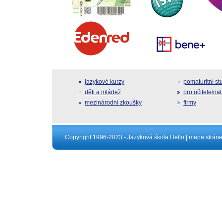
jazykové kurzy
pomaturitní s
děti a mládež
pro učitele/na
mezinárodní zkoušky
firmy
Copyright 1996-2023 -
Jazyková škola Hello
|
mapa strán