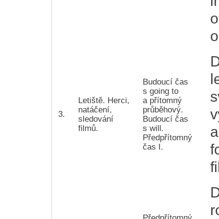
i
o
o
D
l
Budoucí čas
s going to
s
Letiště. Herci,
a přítomný
natáčení,
průběhový.
v
3.
sledování
Budoucí čas
filmů.
s will.
a
Předpřítomný
f
čas I.
f
D
r
Předpřítomný