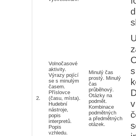
f
d
s
U
z
O
Volnočasové
s
aktivity.
Minulý čas
Výrazy pojící
prostý. Minulý
k
se s minulým
čas
časem.
průběhový.
D
Příslovce
Otázky na
2.
(času, místa).
podmět.
v
Hudební
Kombinace
nástroje,
č
podmětných
popis
a předmětných
interpretů.
s
otázek.
Popis
vzhledu.