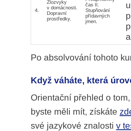
Zlozvyky
u
čas II.
v domácnosti.
4.
Stupňování
Dopravní
p
přídavných
prostředky.
jmen.
p
a
Po absolvování tohoto ku
Když váháte, která úrov
Orientační přehled o tom,
byste měli mít, získáte
zd
své jazykové znalosti
v t