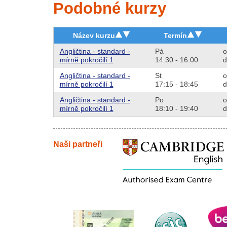
Podobné kurzy
Název kurzu
Termín
Angličtina - standard -
Pá
o
mírně pokročilí 1
14:30 - 16:00
d
Angličtina - standard -
St
o
mírně pokročilí 1
17:15 - 18:45
d
Angličtina - standard -
Po
o
mírně pokročilí 1
18:10 - 19:40
d
Naši partneři