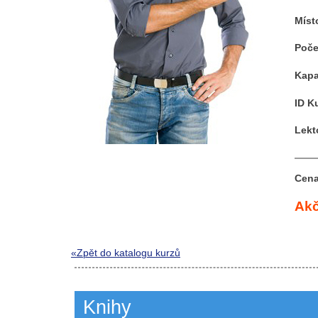
Míst
Poče
Kapa
ID K
Lekt
Cena
Akč
«Zpět do katalogu kurzů
Knihy