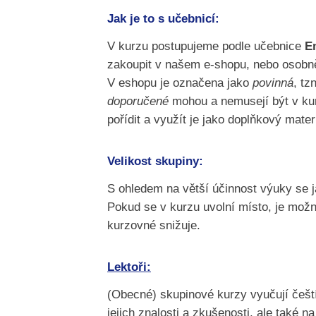
Jak je to s učebnicí:
V kurzu postupujeme podle učebnice
En
zakoupit v našem e-shopu, nebo osobně
V eshopu je označena jako
povinná
, tz
doporučené
mohou a nemusejí být v kurzu
pořídit a využít je jako doplňkový mater
Velikost skupiny:
S ohledem na větší účinnost výuky se 
Pokud se v kurzu uvolní místo, je možn
kurzovné snižuje.
Lektoři:
(Obecné) skupinové kurzy vyučují čeští
jejich znalosti a zkušenosti, ale také n