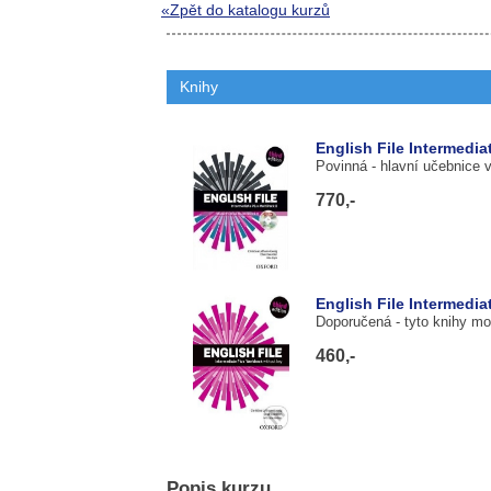
«Zpět do katalogu kurzů
Knihy
English File Intermedia
Povinná
- hlavní učebnice 
770,-
English File Intermedi
Doporučená
- tyto knihy m
460,-
Popis kurzu