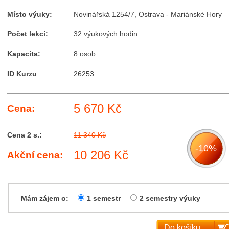
Místo výuky:
Novinářská 1254/7, Ostrava - Mariánské Hory
Počet lekcí:
32 výukových hodin
Kapacita:
8 osob
ID Kurzu
26253
5 670 Kč
Cena:
Cena 2 s.:
11 340 Kč
-10%
10 206 Kč
Akční cena:
Mám zájem o:
1 semestr
2 semestry výuky
Do košíku