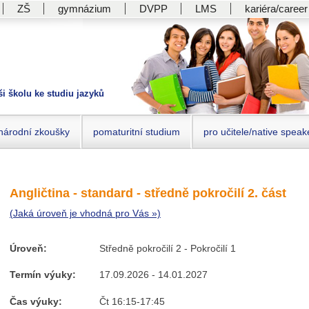
ZŠ
gymnázium
DVPP
LMS
kariéra/career
ši školu ke studiu jazyků
národní zkoušky
pomaturitní studium
pro učitele/native speak
Angličtina - standard - středně pokročilí 2. část
(Jaká úroveň je vhodná pro Vás »)
Úroveň:
Středně pokročilí 2 - Pokročilí 1
Termín výuky:
17.09.2026 - 14.01.2027
Čas výuky:
Čt 16:15-17:45