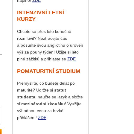
naplno!
ZDE
INTENZIVNÍ LETNÍ
KURZY
Chcete se přes léto konečně
rozmluvit? Neztrácejte čas
a posuňte svou angličtinu o úroveň
výš za pouhý týden! Užijte si léto
plné zážitků a přihlaste se
ZDE
POMATURITNÍ STUDIUM
Přemýšlíte, co budete dělat po
maturitě? Udržte si
statut
studenta
, naučte se jazyk a složte
si
mezinárodní zkoušku
! Využijte
výhodnou cenu za brzké
přihlášení!
ZDE