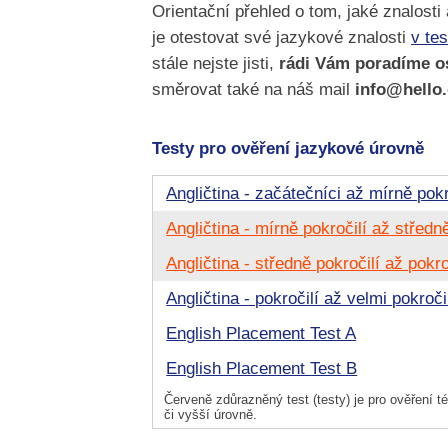
Orientační přehled o tom, jaké znalosti
je otestovat své jazykové znalosti
v te
stále nejste jisti,
rádi Vám poradíme os
směrovat také na náš mail
info@hello
Testy pro ověření jazykové úrovně
Angličtina - začátečníci až mírně pokr
Angličtina - mírně pokročilí až středně
Angličtina - středně pokročilí až pokro
Angličtina - pokročilí až velmi pokroči
English Placement Test A
English Placement Test B
Červeně zdůrazněný test (testy) je pro ověření té
či vyšší úrovně.