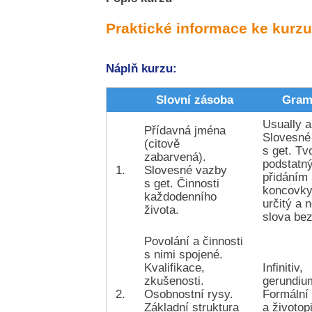
Praktické informace ke kurzu
Náplň kurzu:
Slovní zásoba
Gram
Usually a
Přídavná jména
Slovesné
(citově
s get. Tv
zabarvená).
podstatn
1.
Slovesné vazby
přidáním
s get. Činnosti
koncovky
každodenního
určitý a n
života.
slova bez
Povolání a činnosti
s nimi spojené.
Kvalifikace,
Infinitiv,
zkušenosti.
gerundiu
2.
Osobnostní rysy.
Formální
Základní struktura
a životop