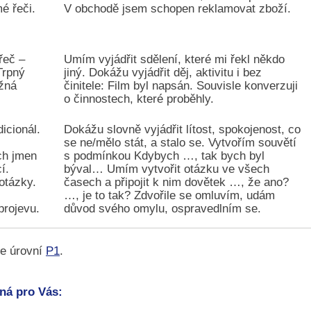
é řeči.
V obchodě jsem schopen reklamovat zboží.
řeč –
Umím vyjádřit sdělení, které mi řekl někdo
Trpný
jiný. Dokážu vyjádřit děj, aktivitu i bez
ažná
činitele: Film byl napsán. Souvisle konverzuji
o činnostech, které proběhly.
dicionál.
Dokážu slovně vyjádřit lítost, spokojenost, co
se ne/mělo stát, a stalo se. Vytvořím souvětí
ch jmen
s podmínkou Kdybych …, tak bych byl
í.
býval… Umím vytvořit otázku ve všech
otázky.
časech a připojit k nim dovětek …, že ano?
…, je to tak? Zdvořile se omluvím, udám
projevu.
důvod svého omylu, ospravedlním se.
te úrovní
P1
.
vná pro Vás: