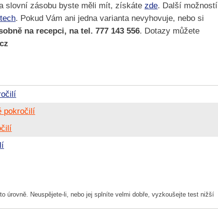
 a slovní zásobu byste měli mít, získáte
zde
. Další možností
stech
. Pokud Vám ani jedna varianta nevyhovuje, nebo si
obně na recepci, na tel. 777 143 556
. Dotazy můžete
.cz
očilí
 pokročilí
čilí
lí
to úrovně. Neuspějete-li, nebo jej splníte velmi dobře, vyzkoušejte test nižší