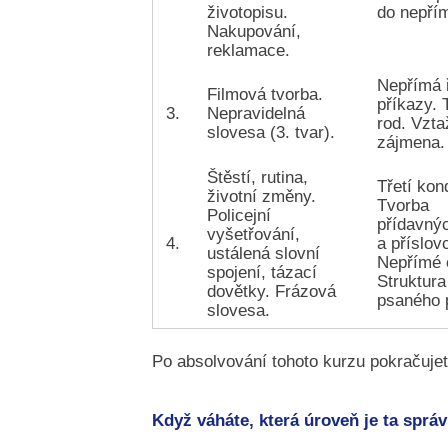
životopisu.
do nepřím
Nakupování,
reklamace.
Nepřímá 
Filmová tvorba.
příkazy. 
3.
Nepravidelná
rod. Vzt
slovesa (3. tvar).
zájmena.
Štěstí, rutina,
Třetí kon
životní změny.
Tvorba
Policejní
přídavný
vyšetřování,
4.
a příslovc
ustálená slovní
Nepřímé 
spojení, tázací
Struktura
dovětky. Frázová
psaného 
slovesa.
Po absolvování tohoto kurzu pokračuje
Když váháte, která úroveň je ta sprá