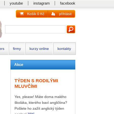
youtube
instagram
facebook
Košík 0 Kč
přihlásit
ers
firmy
kurzy online
kontakty
Akce
TÝDEN S RODILÝMI
MLUVČÍMI
Yes, please! Máte doma malého
školáka, kterého baví angličtina?
Pošlete ho zažít anglický týden