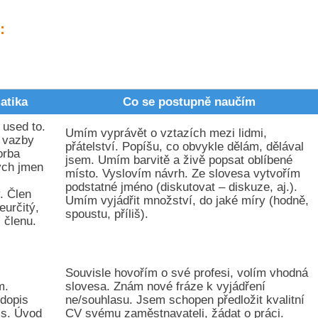
:
atika
Co se postupně naučím
 used to.
Umím vyprávět o vztazích mezi lidmi,
 vazby
přátelství. Popíšu, co obvykle dělám, dělával
orba
jsem. Umím barvitě a živě popsat oblíbené
ých jmen
místo. Vyslovím návrh. Ze slovesa vytvořím
podstatné jméno (diskutovat – diskuze, aj.).
. Člen
Umím vyjádřit množství, do jaké míry (hodně,
eurčitý,
spoustu, příliš).
 členu.
Souvisle hovořím o své profesi, volím vhodná
m.
slovesa. Znám nové fráze k vyjádření
 dopis
ne/souhlasu. Jsem schopen předložit kvalitní
is. Úvod
CV svému zaměstnavateli, žádat o práci.