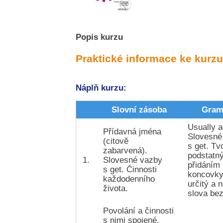
Popis kurzu
Praktické informace ke kurzu
Náplň kurzu:
Slovní zásoba
Gram
Usually a
Přídavná jména
Slovesné
(citově
s get. Tv
zabarvená).
podstatn
1.
Slovesné vazby
přidáním
s get. Činnosti
koncovky
každodenního
určitý a n
života.
slova bez
Povolání a činnosti
s nimi spojené.