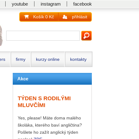
youtube
instagram
facebook
Košík 0 Kč
přihlásit
ers
firmy
kurzy online
kontakty
Akce
TÝDEN S RODILÝMI
MLUVČÍMI
Yes, please! Máte doma malého
školáka, kterého baví angličtina?
Pošlete ho zažít anglický týden