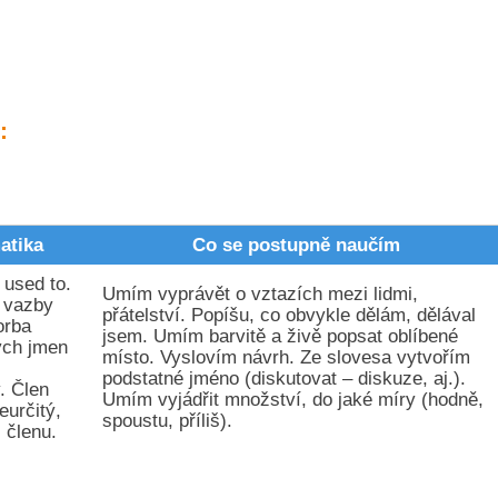
:
atika
Co se postupně naučím
 used to.
Umím vyprávět o vztazích mezi lidmi,
 vazby
přátelství. Popíšu, co obvykle dělám, dělával
orba
jsem. Umím barvitě a živě popsat oblíbené
ých jmen
místo. Vyslovím návrh. Ze slovesa vytvořím
podstatné jméno (diskutovat – diskuze, aj.).
. Člen
Umím vyjádřit množství, do jaké míry (hodně,
eurčitý,
spoustu, příliš).
 členu.