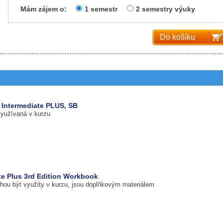
Mám zájem o:
1 semestr
2 semestry výuky
Do košíku
n Intermediate PLUS, SB
využívaná v kurzu
ate Plus 3rd Edition Workbook
ohou být využity v kurzu, jsou doplňkovým materiálem