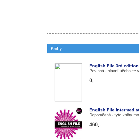
Knihy
English File 3rd editio
Povinná
- hlavní učebnice 
0,-
English File Intermedi
Doporučená
- tyto knihy m
460,-