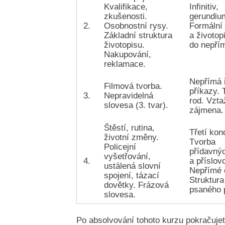
Kvalifikace,
Infinitiv,
zkušenosti.
gerundiu
2.
Osobnostní rysy.
Formální
Základní struktura
a životop
životopisu.
do nepřím
Nakupování,
reklamace.
Nepřímá 
Filmová tvorba.
příkazy. 
3.
Nepravidelná
rod. Vzt
slovesa (3. tvar).
zájmena.
Štěstí, rutina,
Třetí kon
životní změny.
Tvorba
Policejní
přídavný
vyšetřování,
4.
a příslovc
ustálená slovní
Nepřímé 
spojení, tázací
Struktura
dovětky. Frázová
psaného 
slovesa.
Po absolvování tohoto kurzu pokračuje