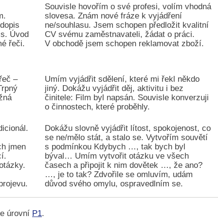
Souvisle hovořím o své profesi, volím vhodná
m.
slovesa. Znám nové fráze k vyjádření
 dopis
ne/souhlasu. Jsem schopen předložit kvalitní
is. Úvod
CV svému zaměstnavateli, žádat o práci.
é řeči.
V obchodě jsem schopen reklamovat zboží.
řeč –
Umím vyjádřit sdělení, které mi řekl někdo
Trpný
jiný. Dokážu vyjádřit děj, aktivitu i bez
ažná
činitele: Film byl napsán. Souvisle konverzuji
o činnostech, které proběhly.
dicionál.
Dokážu slovně vyjádřit lítost, spokojenost, co
se ne/mělo stát, a stalo se. Vytvořím souvětí
ch jmen
s podmínkou Kdybych …, tak bych byl
í.
býval… Umím vytvořit otázku ve všech
otázky.
časech a připojit k nim dovětek …, že ano?
…, je to tak? Zdvořile se omluvím, udám
projevu.
důvod svého omylu, ospravedlním se.
te úrovní
P1
.