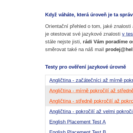
Když váháte, která úroveň je ta sprá
Orientační přehled o tom, jaké znalosti
je otestovat své jazykové znalosti
v te
stále nejste jisti,
rádi Vám poradíme os
směrovat také na náš mail
prodej@hel
Testy pro ověření jazykové úrovně
Angličtina - začátečníci až mírně pokr
Angličtina - mírně pokročilí až středně
Angličtina - středně pokročilí až pokro
Angličtina - pokročilí až velmi pokroči
English Placement Test A
English Placement Test B