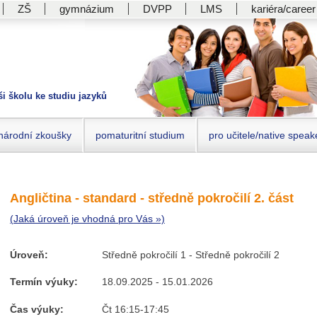
ZŠ
gymnázium
DVPP
LMS
kariéra/career
ši školu ke studiu jazyků
národní zkoušky
pomaturitní studium
pro učitele/native speak
Angličtina - standard - středně pokročilí 2. část
(Jaká úroveň je vhodná pro Vás »)
Úroveň:
Středně pokročilí 1 - Středně pokročilí 2
Termín výuky:
18.09.2025 - 15.01.2026
Čas výuky:
Čt 16:15-17:45