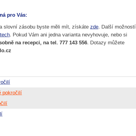
vná pro Vás:
 a slovní zásobu byste měli mít, získáte
zde
. Další možností
stech
. Pokud Vám ani jedna varianta nevyhovuje, nebo si
obně na recepci, na tel. 777 143 556
. Dotazy můžete
lo.cz
očilí
 pokročilí
čilí
lí