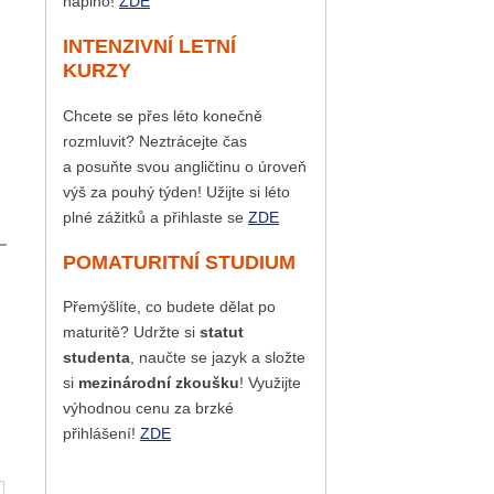
naplno!
ZDE
INTENZIVNÍ LETNÍ
KURZY
Chcete se přes léto konečně
rozmluvit? Neztrácejte čas
a posuňte svou angličtinu o úroveň
výš za pouhý týden! Užijte si léto
plné zážitků a přihlaste se
ZDE
POMATURITNÍ STUDIUM
Přemýšlíte, co budete dělat po
maturitě? Udržte si
statut
studenta
, naučte se jazyk a složte
si
mezinárodní zkoušku
! Využijte
výhodnou cenu za brzké
přihlášení!
ZDE