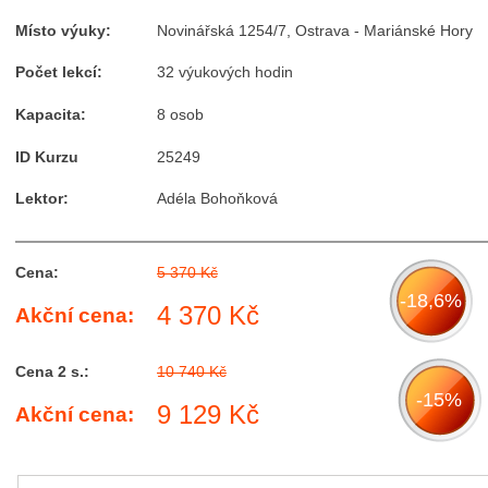
Místo výuky:
Novinářská 1254/7, Ostrava - Mariánské Hory
Počet lekcí:
32 výukových hodin
Kapacita:
8 osob
ID Kurzu
25249
Lektor:
Adéla Bohoňková
Cena:
5 370 Kč
-18,6%
4 370 Kč
Akční cena:
Cena 2 s.:
10 740 Kč
-15%
9 129 Kč
Akční cena: