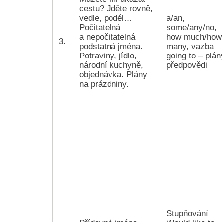
cestu? Jděte rovně,
vedle, podél…
a/an,
Počitatelná
some/any/no,
a nepočitatelná
how much/how
3.
podstatná jména.
many, vazba
Potraviny, jídlo,
going to – plán
národní kuchyně,
předpovědi
objednávka. Plány
na prázdniny.
Stupňování