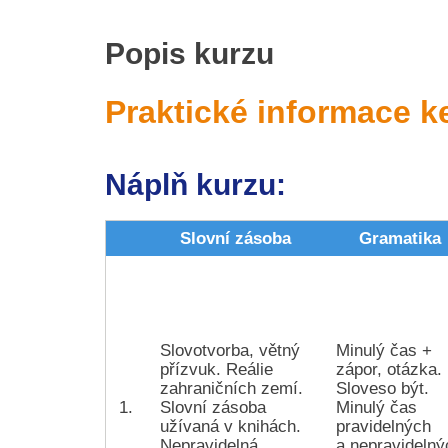
Popis kurzu
Praktické informace k
Náplň kurzu:
Slovní zásoba
Gramatika
Slovotvorba, větný
Minulý čas +
přízvuk. Reálie
zápor, otázka.
zahraničních zemí.
Sloveso být.
1.
Slovní zásoba
Minulý čas
užívaná v knihách.
pravidelných
Nepravidelná
a nepravidelný