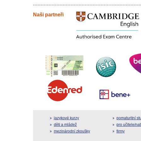
Naši partneři
jazykové kurzy
pomaturitní s
děti a mládež
pro učitele/na
mezinárodní zkoušky
firmy