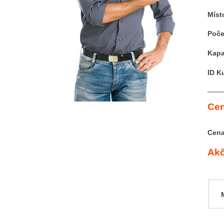
Míst
Poče
Kapa
ID K
Cen
Cena
Akč