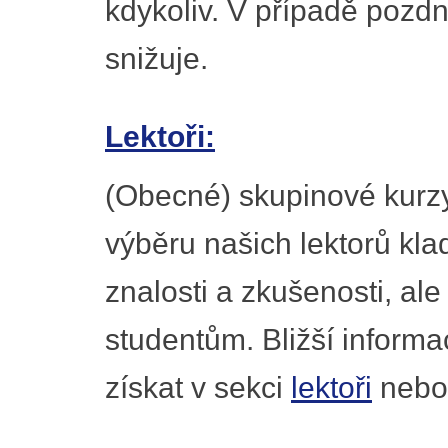
kdykoliv. V případě pozd
snižuje.
Lektoři:
(Obecné) skupinové kurzy v
výběru našich lektorů kla
znalosti a zkušenosti, ale
studentům. Bližší inform
získat v sekci
lektoři
nebo 