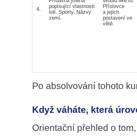
Přídavná jména
Would like to.
popisující vlastnosti
Příslovce
4.
lidí. Sporty. Názvy
a jejich
zemí.
postavení ve
větě.
Po absolvování tohoto ku
Když váháte, která úrov
Orientační přehled o tom,