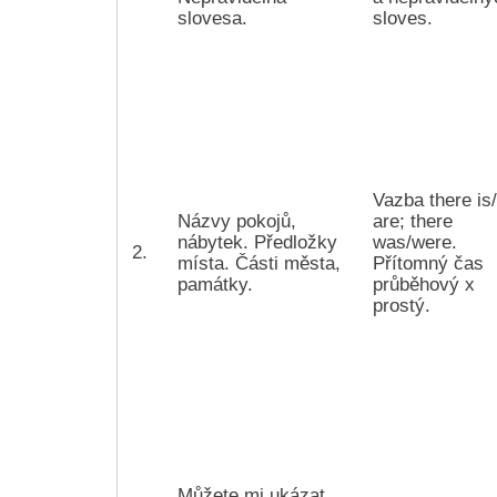
slovesa.
sloves.
Vazba there is
Názvy pokojů,
are; there
nábytek. Předložky
was/were.
2.
místa. Části města,
Přítomný čas
památky.
průběhový x
prostý.
Můžete mi ukázat