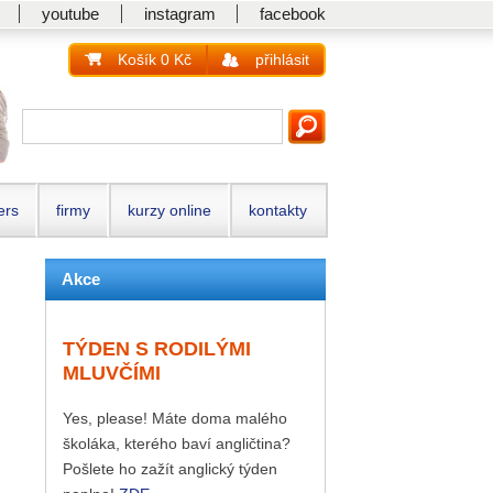
youtube
instagram
facebook
Košík 0 Kč
přihlásit
ers
firmy
kurzy online
kontakty
Akce
TÝDEN S RODILÝMI
MLUVČÍMI
Yes, please! Máte doma malého
školáka, kterého baví angličtina?
Pošlete ho zažít anglický týden