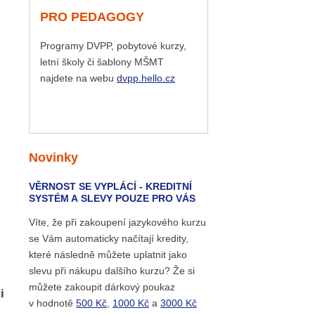
PRO PEDAGOGY
Programy DVPP, pobytové kurzy,
letní školy či šablony MŠMT
najdete na webu
dvpp.hello.cz
Novinky
VĚRNOST SE VYPLÁCÍ - KREDITNÍ
SYSTÉM A SLEVY POUZE PRO VÁS
Víte, že při zakoupení jazykového kurzu
se Vám automaticky načítají kredity,
které následně můžete uplatnit jako
slevu při nákupu dalšího kurzu? Že si
můžete zakoupit dárkový poukaz
i
v hodnotě
500 Kč
,
1000 Kč
a
3000 Kč