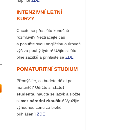
naplno!
ZDE
INTENZIVNÍ LETNÍ
KURZY
Chcete se přes léto konečně
rozmluvit? Neztrácejte čas
a posuňte svou angličtinu o úroveň
výš za pouhý týden! Užijte si léto
plné zážitků a přihlaste se
ZDE
POMATURITNÍ STUDIUM
Přemýšlíte, co budete dělat po
maturitě? Udržte si
statut
studenta
, naučte se jazyk a složte
si
mezinárodní zkoušku
! Využijte
výhodnou cenu za brzké
přihlášení!
ZDE