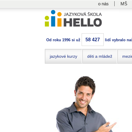
o nás
MŠ
58 427
Od roku 1996 si už
lidí vybralo na
jazykové kurzy
děti a mládež
mezi