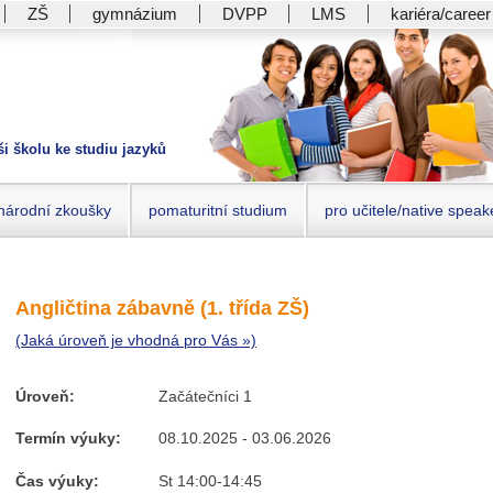
ZŠ
gymnázium
DVPP
LMS
kariéra/career
ši školu ke studiu jazyků
národní zkoušky
pomaturitní studium
pro učitele/native speak
Angličtina zábavně (1. třída ZŠ)
(Jaká úroveň je vhodná pro Vás »)
Úroveň:
Začátečníci 1
Termín výuky:
08.10.2025 - 03.06.2026
Čas výuky:
St 14:00-14:45