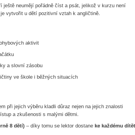
ří ještě neumějí pořádně číst a psát, jelikož v kurzu není
 vytvořit u dětí pozitivní vztah k angličtině.
ohybových aktivit
ačátku
ky a slovní zásobu
ličtiny ve škole i běžných situacích
m při jejich výběru kladli důraz nejen na jejich znalosti
řístup a zkušenosti s malými dětmi.
rně 8 dětí)
– díky tomu se lektor dostane
ke každému dítět