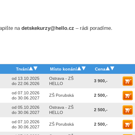
apište na
detskekurzy@hello.cz
– rádi poradíme.
Trvání
Místo konání
Cena
od 13.10.2025
Ostrava - ZŠ
3 900,-
do 22.06.2026
HELLO
od 07.10.2026
ZŠ Porubská
2 500,-
do 30.06.2027
od 05.10.2026
Ostrava - ZŠ
2 500,-
do 30.06.2027
HELLO
od 07.10.2026
ZŠ Porubská
2 500,-
do 30.06.2027