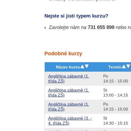
Nejste si jisti typem kurzu?
Zavolejte nám na
731 655 899
nebo n
Podobné kurzy
Název kurzu
Termín
Angličtina zábavně (1.
Po
třída ZŠ)
14:15 - 15:00
Angličtina zábavně (1.
St
třída ZŠ)
13:00 - 14:15
Angličtina zábavně (1.
Po
třída ZŠ)
14:15 - 15:00
Angličtina zábavně (3. -
St
4. třída ZŠ)
14:30 - 15:15