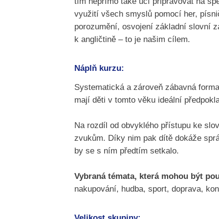
tím nepřímo také učí připravovat na sp
využití všech smyslů pomocí her, písni
porozumění, osvojení základní slovní z
k angličtině – to je našim cílem.
Náplň kurzu:
Systematická a zároveň zábavná forma,
mají děti v tomto věku ideální předpokl
Na rozdíl od obvyklého přístupu ke slov
zvukům. Díky nim pak dítě dokáže správ
by se s ním předtím setkalo.
Vybraná témata, která mohou být pou
nakupování, hudba, sport, doprava, kon
Velikost skupiny: