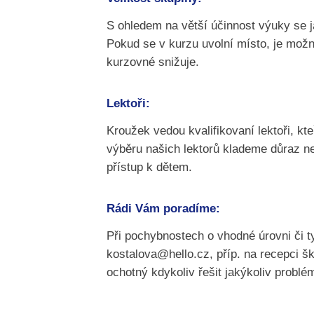
S ohledem na větší účinnost výuky se 
Pokud se v kurzu uvolní místo, je možn
kurzovné snižuje.
Lektoři:
Kroužek vedou kvalifikovaní lektoři, kt
výběru našich lektorů klademe důraz nej
přístup k dětem.
Rádi Vám poradíme:
Při pochybnostech o vhodné úrovni či t
kostalova@hello.cz, příp. na recepci šk
ochotný kdykoliv řešit jakýkoliv problé