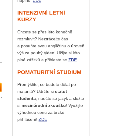
naplno!
ZDE
INTENZIVNÍ LETNÍ
KURZY
Chcete se přes léto konečně
rozmluvit? Neztrácejte čas
a posuňte svou angličtinu o úroveň
výš za pouhý týden! Užijte si léto
plné zážitků a přihlaste se
ZDE
POMATURITNÍ STUDIUM
Přemýšlíte, co budete dělat po
maturitě? Udržte si
statut
studenta
, naučte se jazyk a složte
si
mezinárodní zkoušku
! Využijte
výhodnou cenu za brzké
přihlášení!
ZDE