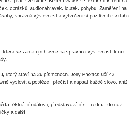
ecifika práce ve škole. Během výuky se lektor soustředí na
ček, obrázků, audionahrávek, loutek, pohybu. Zaměření na
ásoby, správná výslovnost a vytvoření si pozitivního vztahu
 která se zaměřuje hlavně na správnou výslovnost, k níž
ady.
u, který staví na 26 písmenech, Jolly Phonics učí 42
ně vyslovit a posléze i přečíst a napsat každé slovo, aniž
žita:
Aktuální události, představování se, rodina, domov,
íčky a další.