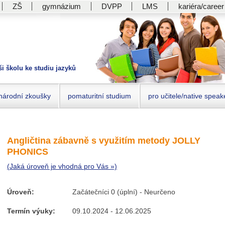
ZŠ
gymnázium
DVPP
LMS
kariéra/career
ši školu ke studiu jazyků
národní zkoušky
pomaturitní studium
pro učitele/native speak
Angličtina zábavně s využitím metody JOLLY
PHONICS
(Jaká úroveň je vhodná pro Vás »)
Úroveň:
Začátečníci 0 (úplní) - Neurčeno
Termín výuky:
09.10.2024 - 12.06.2025