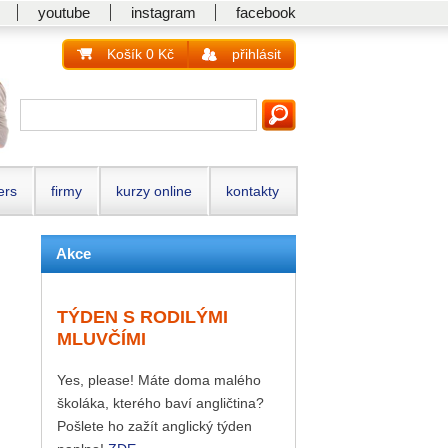
youtube
instagram
facebook
Košík 0 Kč
přihlásit
ers
firmy
kurzy online
kontakty
Akce
TÝDEN S RODILÝMI
MLUVČÍMI
Yes, please! Máte doma malého
školáka, kterého baví angličtina?
Pošlete ho zažít anglický týden