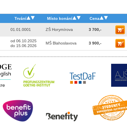
Trvání
Místo konání
Cena
01.01.0001
ZŠ Horymírova
3 700,-
od 06.10.2025
MŠ Blahoslavova
3 900,-
do 15.06.2026