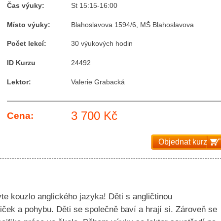
Čas výuky:
St 15:15-16:00
Místo výuky:
Blahoslavova 1594/6, MŠ Blahoslavova
Počet lekcí:
30 výukových hodin
ID Kurzu
24492
Lektor:
Valerie Grabacká
3 700 Kč
Cena:
Objednat kurz
e kouzlo anglického jazyka! Děti s angličtinou
ček a pohybu. Děti se společně baví a hrají si. Zároveň se