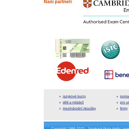
Naši partneři
jazykové kurzy
pomat
děti a mládež
pro u
mezinárodní zkoušky
firmy
Copyright 1996-2023 -
Jazyková škola Hello
|
map