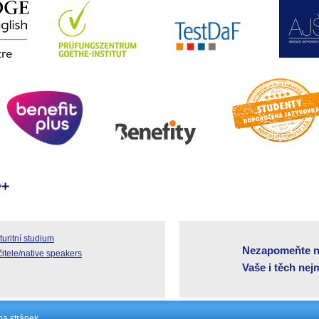
uritní studium
Nezapomeňte n
čitele/native speakers
Vaše i těch ne
a stránek