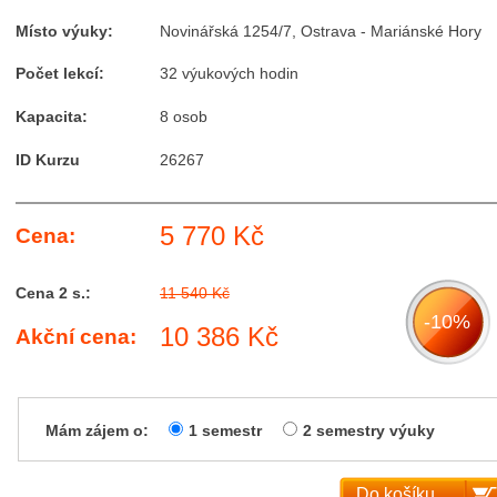
Místo výuky:
Novinářská 1254/7, Ostrava - Mariánské Hory
Počet lekcí:
32 výukových hodin
Kapacita:
8 osob
ID Kurzu
26267
5 770 Kč
Cena:
Cena 2 s.:
11 540 Kč
-10%
10 386 Kč
Akční cena:
Mám zájem o:
1 semestr
2 semestry výuky
Do košíku