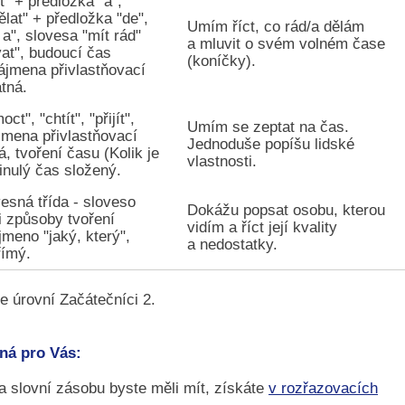
t" + předložka "a",
ělat" + předložka "de",
Umím říct, co rád/a dělám
 a", slovesa "mít rád"
a mluvit o svém volném čase
vat", budoucí čas
(koníčky).
ájmena přivlastňovací
tná.
ct", "chtít", "přijít",
Umím se zeptat na čas.
jmena přivlastňovací
Jednoduše popíšu lidské
, tvoření času (Kolik je
vlastnosti.
inulý čas složený.
esná třída - sloveso
Dokážu popsat osobu, kterou
ři způsoby tvoření
vidím a říct její kvality
jmeno "jaký, který",
a nedostatky.
římý.
e úrovní Začátečníci 2.
vná pro Vás:
 a slovní zásobu byste měli mít, získáte
v rozřazovacích