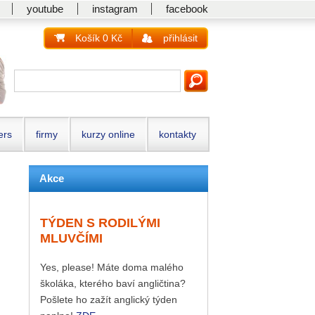
youtube
instagram
facebook
Košík 0 Kč
přihlásit
ers
firmy
kurzy online
kontakty
Akce
TÝDEN S RODILÝMI
MLUVČÍMI
Yes, please! Máte doma malého
školáka, kterého baví angličtina?
Pošlete ho zažít anglický týden