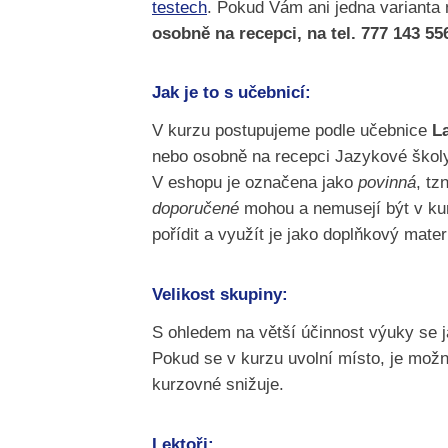
testech
. Pokud Vám ani jedna varianta n
osobně na recepci, na tel. 777 143 55
Jak je to s učebnicí:
V kurzu postupujeme podle učebnice
La
nebo osobně na recepci Jazykové školy
V eshopu je označena jako
povinná
, tz
doporučené
mohou a nemusejí být v kurzu
pořídit a využít je jako doplňkový mater
Velikost skupiny:
S ohledem na větší účinnost výuky se 
Pokud se v kurzu uvolní místo, je možn
kurzovné snižuje.
Lektoři: