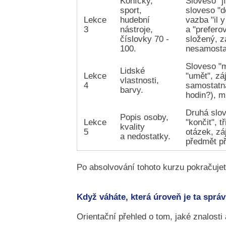
Koníčky,
Sloveso "jí
sport,
sloveso "d
Lekce
hudební
vazba "il y
3
nástroje,
a "prefero
číslovky 70 -
složený, z
100.
nesamosta
Sloveso "mo
Lidské
Lekce
"umět", zá
vlastnosti,
4
samostatná
barvy.
hodin?), m
Druhá slov
Popis osoby,
Lekce
"končit", t
kvality
5
otázek, zá
a nedostatky.
předmět p
Po absolvování tohoto kurzu pokračujet
Když váháte, která úroveň je ta sprá
Orientační přehled o tom, jaké znalosti