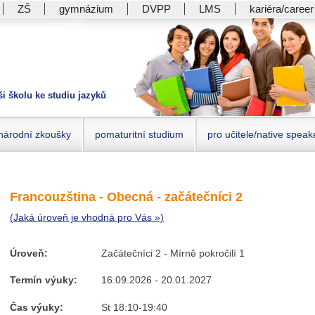
ZŠ
gymnázium
DVPP
LMS
kariéra/career
ši školu ke studiu jazyků
národní zkoušky
pomaturitní studium
pro učitele/native speak
Francouzština - Obecná - začátečníci 2
(Jaká úroveň je vhodná pro Vás »)
Úroveň:
Začátečníci 2 - Mírně pokročilí 1
Termín výuky:
16.09.2026 - 20.01.2027
Čas výuky:
St 18:10-19:40