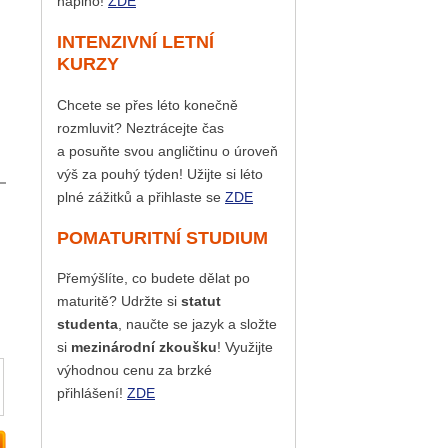
naplno!
ZDE
INTENZIVNÍ LETNÍ
KURZY
Chcete se přes léto konečně
rozmluvit? Neztrácejte čas
a posuňte svou angličtinu o úroveň
výš za pouhý týden! Užijte si léto
plné zážitků a přihlaste se
ZDE
POMATURITNÍ STUDIUM
Přemýšlíte, co budete dělat po
maturitě? Udržte si
statut
studenta
, naučte se jazyk a složte
si
mezinárodní zkoušku
! Využijte
výhodnou cenu za brzké
přihlášení!
ZDE