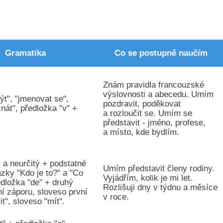
Gramatika
Co se postupně naučím
Znám pravidla francouzské
výslovnosti a abecedu. Umím
ýt", "jmenovat se",
pozdravit, poděkovat
znát", předložka "v" +
a rozloučit se. Umím se
představit - jméno, profese,
a místo, kde bydlím.
ý a neurčitý + podstatné
Umím představit členy rodiny.
zky "Kdo je to?" a "Co
Vyjádřím, kolik je mi let.
ředložka "de" + druhý
Rozlišuji dny v týdnu a měsíce
ní záporu, sloveso první
v roce.
it", sloveso "mít".