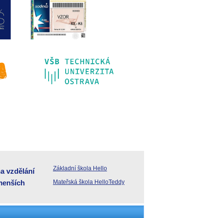
Základní škola Hello
a vzdělání
jmenších
Mateřská škola HelloTeddy