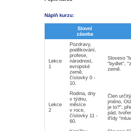
Náplň kurzu:
Slovní
zásoba
Pozdravy,
poděkování,
profese,
Sloveso "b
Lekce
národnost,
"bydlet", "
1
evropské
země.
země,
číslovky 0 -
10.
Rodina, dny
Člen určit
v týdnu,
jméno, Otá
Lekce
měsíce
je to?", p
2
v roce,
pád, tvoře
číslovky 11 -
třídy "mluv
60.