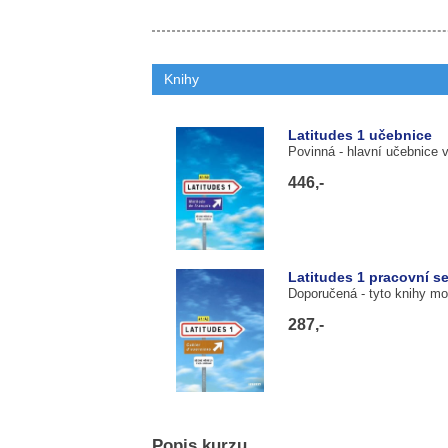
Knihy
Latitudes 1 učebnice
Povinná
- hlavní učebnice 
446,-
Latitudes 1 pracovní se
Doporučená
- tyto knihy m
287,-
Popis kurzu