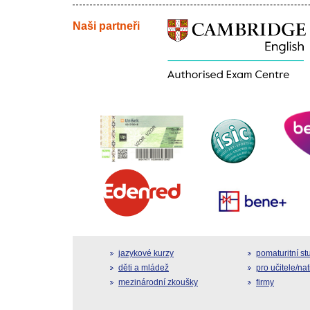
Naši partneři
jazykové kurzy
pomaturitní s
děti a mládež
pro učitele/na
mezinárodní zkoušky
firmy