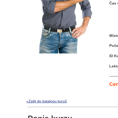
Čas 
Míst
Poče
ID K
Lekt
Cen
«Zpět do katalogu kurzů