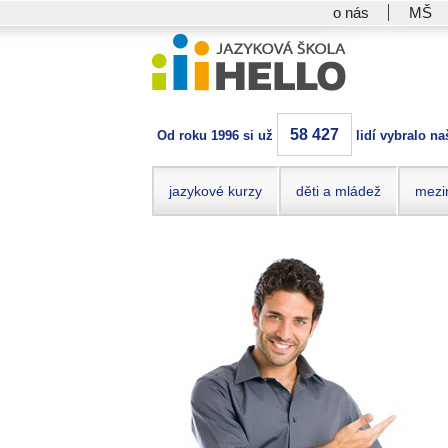
o nás
MŠ
58 427
Od roku 1996 si už
lidí vybralo na
jazykové kurzy
děti a mládež
mezi