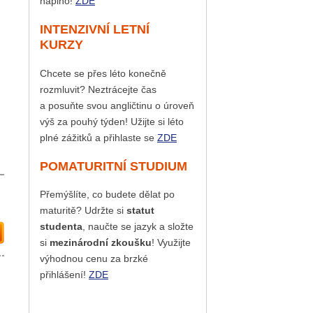
naplno!
ZDE
INTENZIVNÍ LETNÍ
KURZY
Chcete se přes léto konečně
rozmluvit? Neztrácejte čas
a posuňte svou angličtinu o úroveň
výš za pouhý týden! Užijte si léto
plné zážitků a přihlaste se
ZDE
POMATURITNÍ STUDIUM
Přemýšlíte, co budete dělat po
maturitě? Udržte si
statut
studenta
, naučte se jazyk a složte
si
mezinárodní zkoušku
! Využijte
výhodnou cenu za brzké
přihlášení!
ZDE