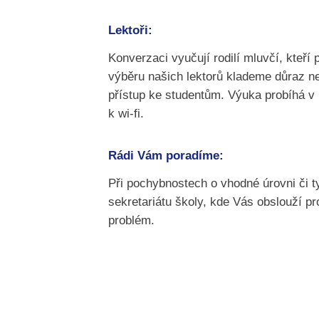
Lektoři:
Konverzaci vyučují rodilí mluvčí, kteří
výběru našich lektorů klademe důraz nej
přístup ke studentům. Výuka probíhá v
k wi-fi.
Rádi Vám poradíme:
Při pochybnostech o vhodné úrovni či t
sekretariátu školy, kde Vás obslouží pro
problém.