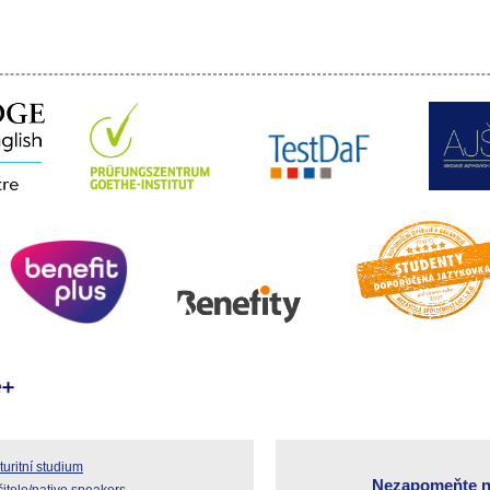
uritní studium
Nezapomeňte n