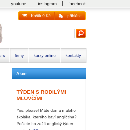
youtube
instagram
facebook
Košík 0 Kč
přihlásit
ers
firmy
kurzy online
kontakty
Akce
TÝDEN S RODILÝMI
MLUVČÍMI
Yes, please! Máte doma malého
školáka, kterého baví angličtina?
Pošlete ho zažít anglický týden