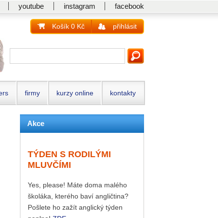
youtube
instagram
facebook
Košík 0 Kč
přihlásit
ers
firmy
kurzy online
kontakty
Akce
TÝDEN S RODILÝMI
MLUVČÍMI
Yes, please! Máte doma malého
školáka, kterého baví angličtina?
Pošlete ho zažít anglický týden