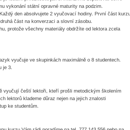
u vykonání státní opravné maturity na podzim.
Každý den absolvujete 2 vyučovací hodiny. První část kurz
druhá část na konverzaci a slovní zásobu.
hu, protože všechny materiály obdržíte od lektora zcela
jazyk vyučuje ve skupinkách maximálně o 8 studentech.
 je 3.
ě vyučují čeští lektoři, kteří prošli metodickým školením
ch lektorů klademe důraz nejen na jejich znalosti
stup ke studentům.
ypu kurzu Vám rádi poradíme na tel. 777 143 556 nebo na