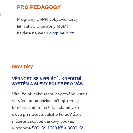
PRO PEDAGOGY
u
Programy DVPP, pobytové kurzy,
letní školy či šablony MŠMT
najdete na webu
dvpp.hello.cz
Novinky
VĚRNOST SE VYPLÁCÍ - KREDITNÍ
SYSTÉM A SLEVY POUZE PRO VÁS
Víte, že při zakoupení jazykového kurzu
se Vám automaticky načítají kredity,
které následně můžete uplatnit jako
slevu při nákupu dalšího kurzu? Že si
můžete zakoupit dárkový poukaz
v hodnotě
500 Kč
,
1000 Kč
a
3000 Kč