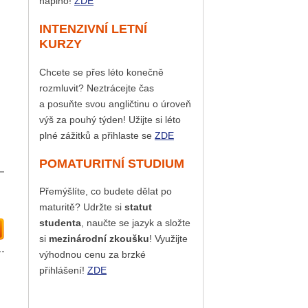
naplno!
ZDE
INTENZIVNÍ LETNÍ
KURZY
Chcete se přes léto konečně
rozmluvit? Neztrácejte čas
a posuňte svou angličtinu o úroveň
výš za pouhý týden! Užijte si léto
plné zážitků a přihlaste se
ZDE
POMATURITNÍ STUDIUM
Přemýšlíte, co budete dělat po
maturitě? Udržte si
statut
studenta
, naučte se jazyk a složte
si
mezinárodní zkoušku
! Využijte
výhodnou cenu za brzké
přihlášení!
ZDE