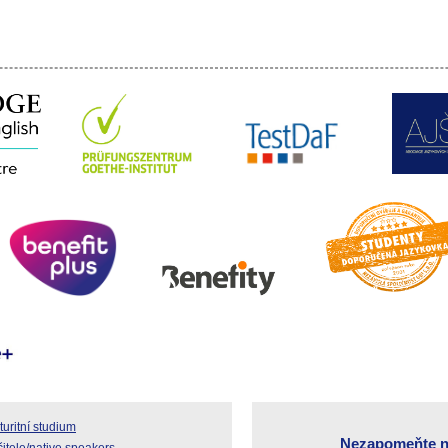
uritní studium
Nezapomeňte n