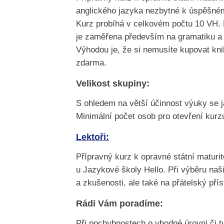
anglického jazyka nezbytné k úspěšném
Kurz probíhá v celkovém počtu 10 VH. 
je zaměřena především na gramatiku a 
Výhodou je, že si nemusíte kupovat kni
zdarma.
Velikost skupiny:
S ohledem na větší účinnost výuky se 
Minimální počet osob pro otevření kurzu
Lektoři:
Přípravný kurz k opravné státní maturit
u Jazykové školy Hello. Při výběru naši
a zkušenosti, ale také na přátelský pří
Rádi Vám poradíme:
Při pochybnostech o vhodné úrovni či t