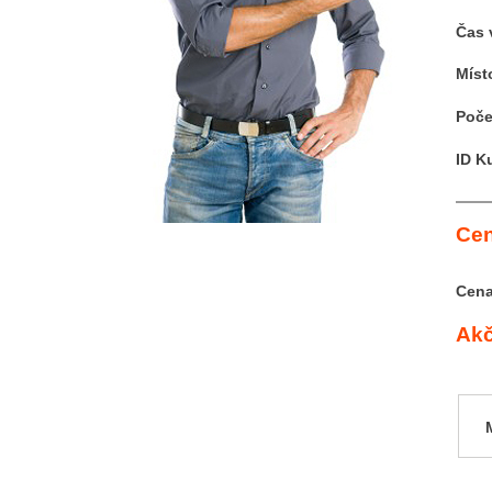
Čas 
Míst
Poče
ID K
Cen
Cena
Akč