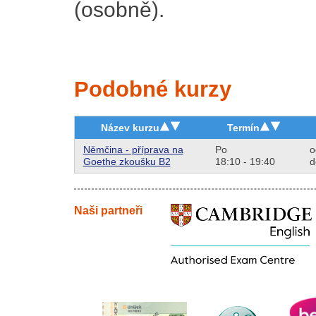
(osobně).
Podobné kurzy
Název kurzu
Termín
Němčina - příprava na
Po
o
Goethe zkoušku B2
18:10 - 19:40
d
Naši partneři