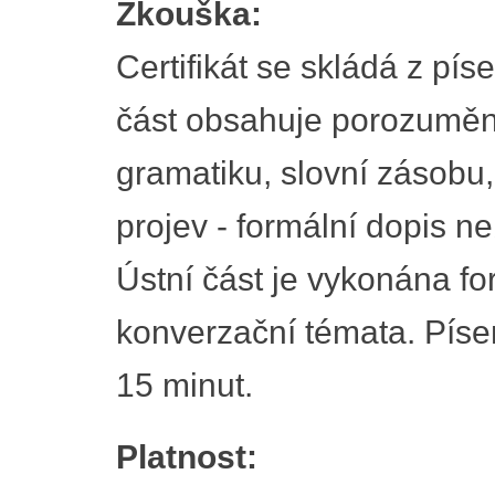
Zkouška:
Certifikát se skládá z pí
část obsahuje porozumění
gramatiku, slovní zásobu,
projev - formální dopis n
Ústní část je vykonána f
konverzační témata. Písem
15 minut.
Platnost: