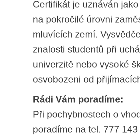
Certifikát je uznáván jako
na pokročilé úrovni zamě
mluvících zemí. Vysvědče
znalosti studentů při uch
univerzitě nebo vysoké šk
osvobozeni od přijímacíc
Rádi Vám poradíme:
Při pochybnostech o vhod
poradíme na tel. 777 143