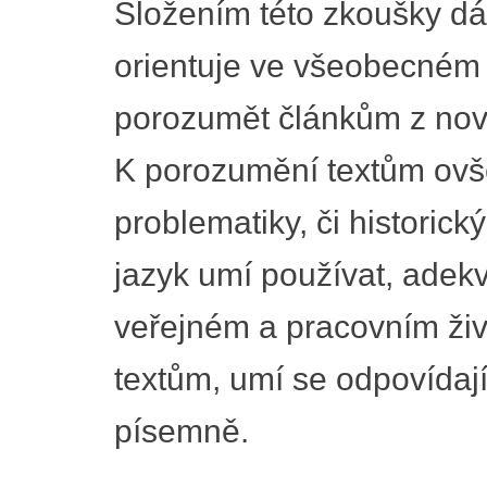
Složením této zkoušky dá
orientuje ve všeobecném 
porozumět článkům z novi
K porozumění textům ovš
problematiky, či historick
jazyk umí používat, adek
veřejném a pracovním ži
textům, umí se odpovídaj
písemně.