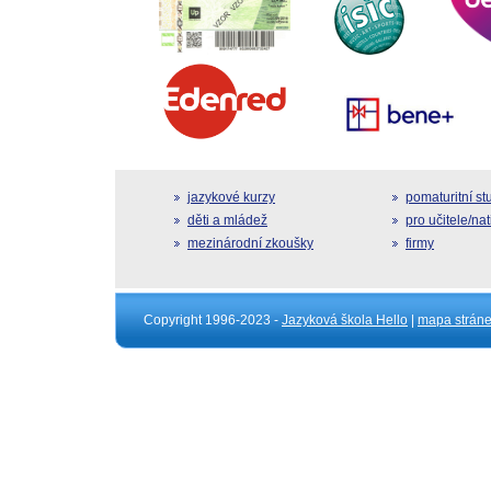
jazykové kurzy
pomaturitní s
děti a mládež
pro učitele/na
mezinárodní zkoušky
firmy
Copyright 1996-2023 -
Jazyková škola Hello
|
mapa strán