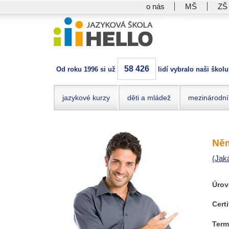
o nás
MŠ
ZŠ
58 426
Od roku 1996 si už
lidí vybralo naši školu
jazykové kurzy
děti a mládež
mezinárodní
Něm
(Jak
Úrov
Certi
Term