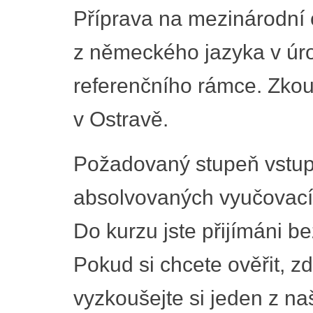
Příprava na mezinárodní c
z německého jazyka v úr
referenčního rámce. Zkou
v Ostravě.
Požadovaný stupeň vstupn
absolvovaných vyučovací
Do kurzu jste přijímáni be
Pokud si chcete ověřit, z
vyzkoušejte si jeden z naš