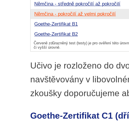
Němčina - středně pokročilí až pokročilí
Němčina - pokročilí až velmi pokročilí
Goethe-Zertifikat B1
Goethe-Zertifikat B2
Červeně zdůrazněný test (testy) je pro ověření této úrovně
či vyšší úrovně.
Učivo je rozloženo do dv
navštěvovány v libovolné
zkoušky doporučujeme ab
Goethe-Zertifikat C1 (d