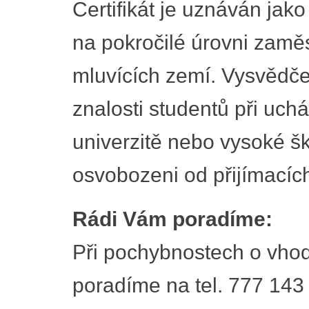
Certifikát je uznáván jako
na pokročilé úrovni zamě
mluvících zemí. Vysvědče
znalosti studentů při uch
univerzitě nebo vysoké šk
osvobozeni od přijímacíc
Rádi Vám poradíme:
Při pochybnostech o vhod
poradíme na tel. 777 143