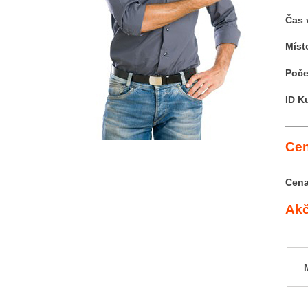
Čas 
Míst
Poče
ID K
Cen
Cena
Akč