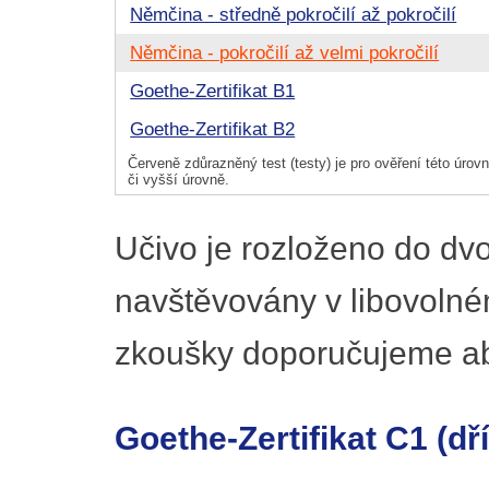
Němčina - středně pokročilí až pokročilí
Němčina - pokročilí až velmi pokročilí
Goethe-Zertifikat B1
Goethe-Zertifikat B2
Červeně zdůrazněný test (testy) je pro ověření této úrovně
či vyšší úrovně.
Učivo je rozloženo do dv
navštěvovány v libovolné
zkoušky doporučujeme ab
Goethe-Zertifikat C1 (d