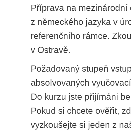
Příprava na mezinárodní c
z německého jazyka v úr
referenčního rámce. Zkou
v Ostravě.
Požadovaný stupeň vstupn
absolvovaných vyučovací
Do kurzu jste přijímáni be
Pokud si chcete ověřit, z
vyzkoušejte si jeden z naš