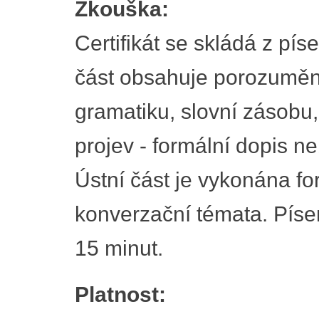
Zkouška:
Certifikát se skládá z pí
část obsahuje porozumění
gramatiku, slovní zásobu,
projev - formální dopis n
Ústní část je vykonána f
konverzační témata. Písem
15 minut.
Platnost: