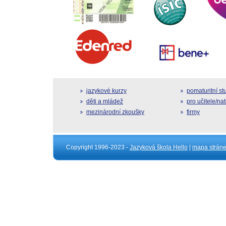
jazykové kurzy
pomaturitní s
děti a mládež
pro učitele/na
mezinárodní zkoušky
firmy
Copyright 1996-2023 -
Jazyková škola Hello
|
mapa strán