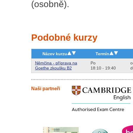
(osobně).
Podobné kurzy
Název kurzu
Termín
Němčina - příprava na
Po
o
Goethe zkoušku B2
18:10 - 19:40
d
Naši partneři