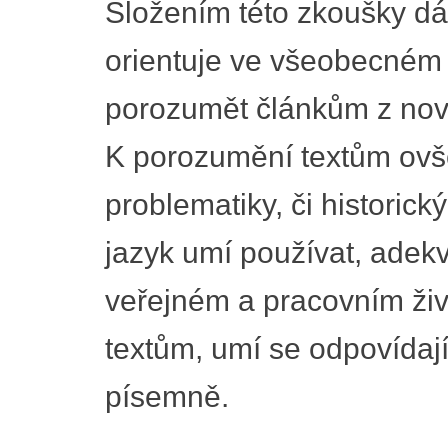
Složením této zkoušky dá
orientuje ve všeobecném 
porozumět článkům z novi
K porozumění textům ovš
problematiky, či historick
jazyk umí používat, adek
veřejném a pracovním ži
textům, umí se odpovídaj
písemně.