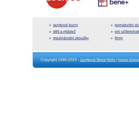
jazykové kurzy
pomaturitní s
děti a mládež
pro učitele/na
mezinárodní zkoušky
firmy
Copyright 1996-2023 -
Jazyková škola Hello
|
mapa strán