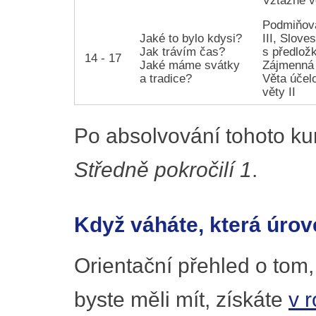
Vztažné v
Podmiňov
Jaké to bylo kdysi?
III, Slove
Jak trávím čas?
s předlož
14 - 17
Jaké máme svátky
Zájmenná 
a tradice?
Věta účel
věty II
Po absolvování tohoto ku
Středně pokročilí 1
.
Když váháte, která úrov
Orientační přehled o tom,
byste měli mít, získáte
v 