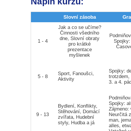
Náplň kurzu:
Slovní zásoba
Gra
Jak a co se učíme?
Činnosti všedního
Podmiňova
dne, Slovní obraty
1 - 4
Spojky:
pro krátké
Časové
prezentace
myšlenek
Spojky: d
Sport, Fanoušci,
5 - 8
trotzdem,
Aktivity
3. a 4. p
Podmiňova
Spojky: a
Bydlení, Konflikty,
Zájmeno: 
Stěhování, Domácí
9 - 13
Neurčitá 
zvířata, Hudební
man, jema
styly, Hudba a já
alles, etw