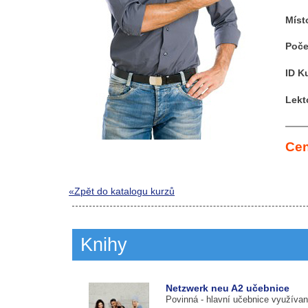
Míst
Poče
ID K
Lekt
Cen
«Zpět do katalogu kurzů
Knihy
Netzwerk neu A2 učebnice
Povinná
- hlavní učebnice využívan