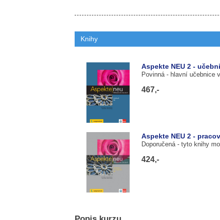
Knihy
Aspekte NEU 2 - učebn
Povinná
- hlavní učebnice 
467,-
Aspekte NEU 2 - pracov
Doporučená
- tyto knihy m
424,-
Popis kurzu