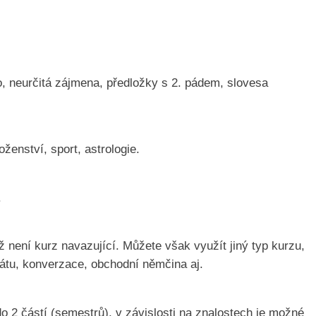
o, neurčitá zájmena, předložky s 2. pádem, slovesa
oženství, sport, astrologie.
.
 není kurz navazující. Můžete však využít jiný typ kurzu,
kátu, konverzace, obchodní němčina aj.
o 2 částí (semestrů), v závislosti na znalostech je možné