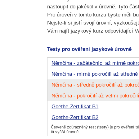
nastoupit do jakékoliv úrovně. Tyto čás
Pro úroveň v tomto kurzu byste měli bu
Nejste-li si jistí svojí úrovní, vyzkoušej
Vám najít jazykový kurz odpovídající 
Testy pro ověření jazykové úrovně
Němčina - začátečníci až mírně pokro
Němčina - mírně pokročilí až středně 
Němčina - středně pokročilí až pokroč
Němčina - pokročilí až velmi pokročil
Goethe-Zertifikat B1
Goethe-Zertifikat B2
Červeně zdůrazněný test (testy) je pro ověření té
či vyšší úrovně.