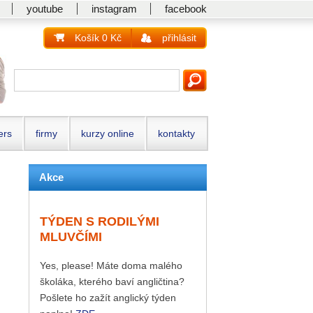
youtube
instagram
facebook
Košík 0 Kč
přihlásit
ers
firmy
kurzy online
kontakty
Akce
TÝDEN S RODILÝMI
MLUVČÍMI
Yes, please! Máte doma malého
školáka, kterého baví angličtina?
Pošlete ho zažít anglický týden