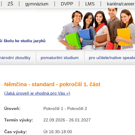
ZŠ
gymnázium
DVPP
LMS
kariéra/career
ši školu ke studiu jazyků
národní zkoušky
pomaturitní studium
pro učitele/native speak
Němčina - standard - pokročilí 1. část
(Jaká úroveň je vhodná pro Vás »)
Úroveň:
Pokročilí 1 - Pokročilí 2
Termín výuky:
22.09.2026 - 26.01.2027
Čas výuky:
Út 16:30-18:00