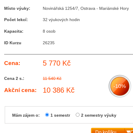
Místo výuky:
Novinářská 1254/7, Ostrava - Mariánské Hory
Počet lekcí:
32 výukových hodin
Kapacita:
8 osob
ID Kurzu
26235
5 770 Kč
Cena:
Cena 2 s.:
11 540 Kč
-10%
10 386 Kč
Akční cena:
Mám zájem o:
1 semestr
2 semestry výuky
Do košíku