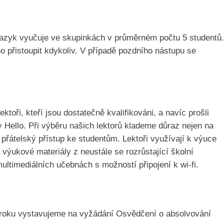
jazyk vyučuje ve skupinkách v průměrném počtu 5 studentů.
o přistoupit kdykoliv. V případě pozdního nástupu se
toři, kteří jsou dostatečně kvalifikováni, a navíc prošli
Hello. Při výběru našich lektorů klademe důraz nejen na
a přátelský přístup ke studentům. Lektoři využívají k výuce
í výukové materiály z neustále se rozrůstající školní
ltimediálních učebnách s možností připojení k wi-fi.
 roku vystavujeme na vyžádání Osvědčení o absolvování