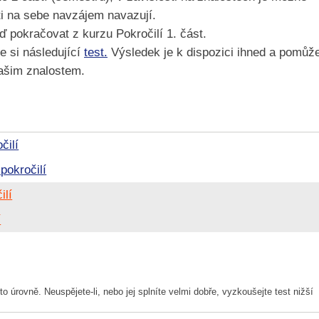
ti na sebe navzájem navazují.
ď pokračovat z kurzu Pokročilí 1. část.
te si následující
test.
Výsledek je k dispozici ihned a pomůž
Vašim znalostem.
čilí
pokročilí
ilí
í
to úrovně. Neuspějete-li, nebo jej splníte velmi dobře, vyzkoušejte test nižší