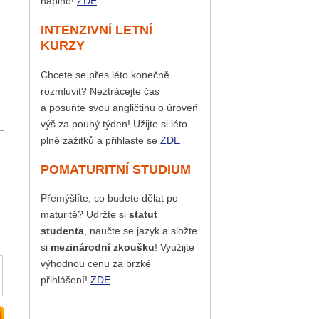
naplno!
ZDE
INTENZIVNÍ LETNÍ
KURZY
Chcete se přes léto konečně
rozmluvit? Neztrácejte čas
a posuňte svou angličtinu o úroveň
výš za pouhý týden! Užijte si léto
plné zážitků a přihlaste se
ZDE
POMATURITNÍ STUDIUM
Přemýšlíte, co budete dělat po
maturitě? Udržte si
statut
studenta
, naučte se jazyk a složte
si
mezinárodní zkoušku
! Využijte
výhodnou cenu za brzké
přihlášení!
ZDE