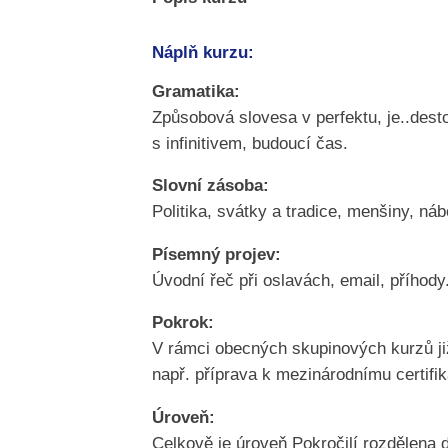
Náplň kurzu:
Gramatika:
Způsobová slovesa v perfektu, je..dest
s infinitivem, budoucí čas.
Slovní zásoba:
Politika, svátky a tradice, menšiny, náb
Písemný projev:
Úvodní řeč při oslavách, email, příhody
Pokrok:
V rámci obecných skupinových kurzů již
např. příprava k mezinárodnímu certifi
Úroveň:
Celkově je úroveň Pokročilí rozdělena d