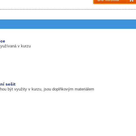
ice
využívaná v kurzu
ní sešit
ohou být využity v kurzu, jsou doplňkovým materiálem