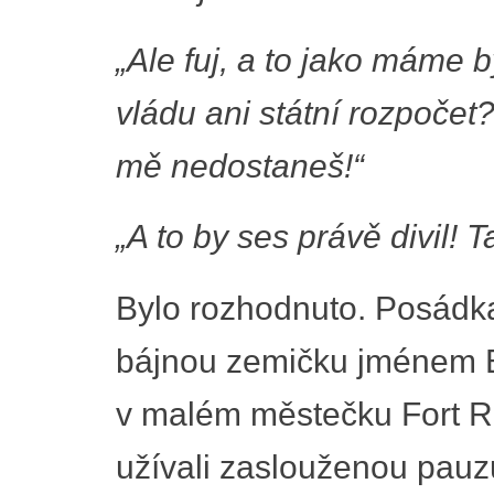
„Ale fuj, a to jako máme b
vládu ani státní rozpočet
mě nedostaneš!“
„A to by ses právě divil! 
Bylo rozhodnuto. Posádka
bájnou zemičku jménem B
v malém městečku Fort Roy
užívali zaslouženou pauzu.