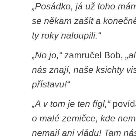
„Posádko, já už toho mám
se někam zašít a konečně 
ty roky naloupili.“
„No jo,“
zamručel Bob,
„a
nás znají, naše ksichty 
přístavu!“
„A v tom je ten fígl,“
povídá
o malé zemičce, kde nema
nemají ani vládu! Tam ná