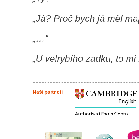
„Já? Proč bych já měl ma
„…“
„U velrybího zadku, to mi
Naši partneři