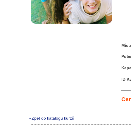
Míst
Poče
Kapa
ID K
Cen
«Zpět do katalogu kurzů