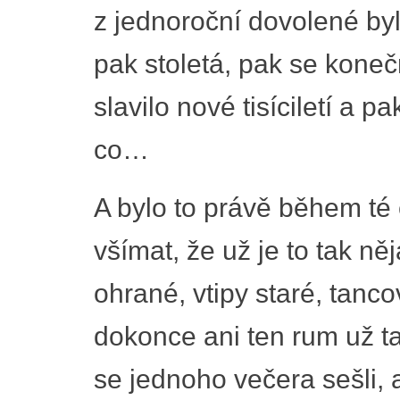
z jednoroční dovolené byl
pak stoletá, pak se koneč
slavilo nové tisíciletí a p
co…
A bylo to právě během té 
všímat, že už je to tak ně
ohrané, vtipy staré, tanco
dokonce ani ten rum už ta
se jednoho večera sešli, a