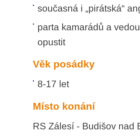
současná i „pirátská“ ang
parta kamarádů a vedouc
opustit
Věk posádky
8-17 let
Místo konání
RS Zálesí - Budišov nad