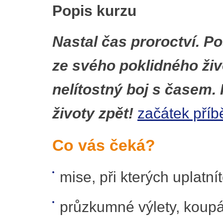
Popis kurzu
Nastal čas proroctví. P
ze svého poklidného živ
nelítostný boj s časem.
životy zpět!
začátek příb
Co vás čeká?
mise, při kterých uplatnít
průzkumné výlety, koup