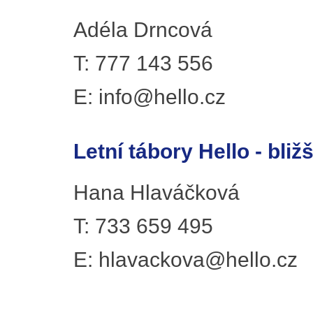
Adéla Drncová
T: 777 143 556
E: info@hello.cz
Letní tábory Hello - bliž
Hana Hlaváčková
T: 733 659 495
E: hlavackova@hello.cz