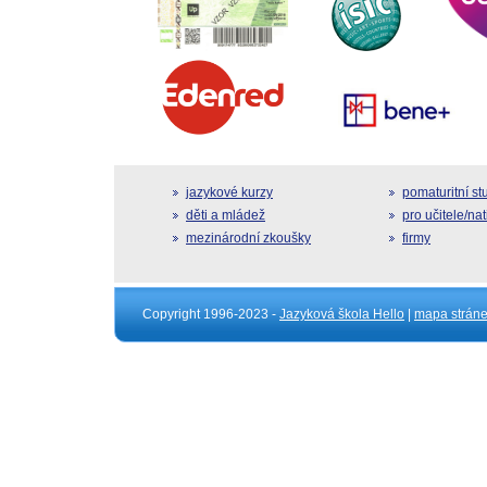
jazykové kurzy
pomaturitní s
děti a mládež
pro učitele/na
mezinárodní zkoušky
firmy
Copyright 1996-2023 -
Jazyková škola Hello
|
mapa strán