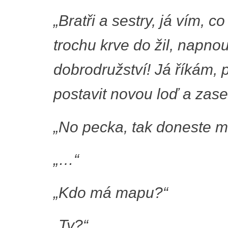
„Bratři a sestry, já vím, 
trochu krve do žil, napnou
dobrodružství! Já říkám,
postavit novou loď a zase
„No pecka, tak doneste ma
„…“
„Kdo má mapu?“
„Ty?“