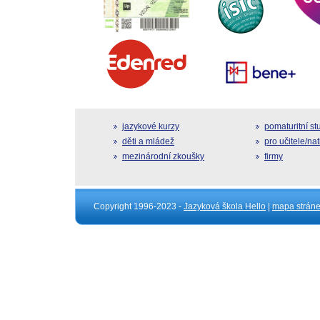
jazykové kurzy
pomaturitní s
děti a mládež
pro učitele/na
mezinárodní zkoušky
firmy
Copyright 1996-2023 -
Jazyková škola Hello
|
mapa strán