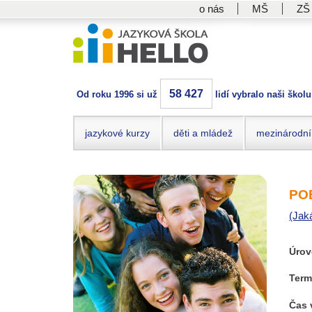
o nás
MŠ
ZŠ
58 427
Od roku 1996 si už
lidí vybralo naši školu
jazykové kurzy
děti a mládež
mezinárodní
POB
(Jak
Úrov
Term
Čas 