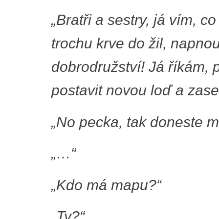
„Bratři a sestry, já vím, 
trochu krve do žil, napnou
dobrodružství! Já říkám,
postavit novou loď a zase
„No pecka, tak doneste ma
„…“
„Kdo má mapu?“
„Ty?“