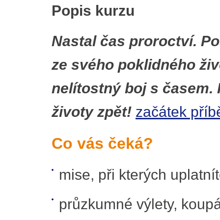
Popis kurzu
Nastal čas proroctví. P
ze svého poklidného živ
nelítostný boj s časem.
životy zpět!
začátek příb
Co vás čeká?
mise, při kterých uplatnít
průzkumné výlety, koup