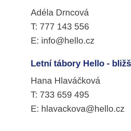
Adéla Drncová
T: 777 143 556
E: info@hello.cz
Letní tábory Hello - bliž
Hana Hlaváčková
T: 733 659 495
E: hlavackova@hello.cz