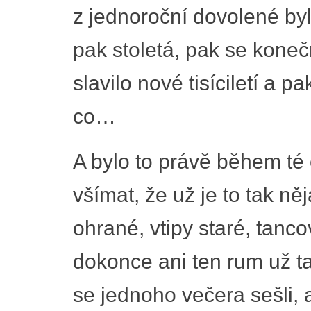
z jednoroční dovolené byl
pak stoletá, pak se koneč
slavilo nové tisíciletí a p
co…
A bylo to právě během té 
všímat, že už je to tak ně
ohrané, vtipy staré, tanco
dokonce ani ten rum už ta
se jednoho večera sešli, a