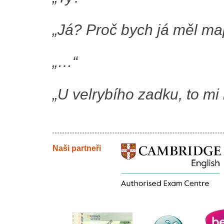
„Já? Proč bych já měl ma
„…“
„U velrybího zadku, to mi
Naši partneři