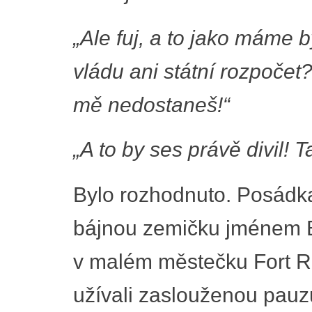
„Ale fuj, a to jako máme b
vládu ani státní rozpočet
mě nedostaneš!“
„A to by ses právě divil! 
Bylo rozhodnuto. Posádka
bájnou zemičku jménem B
v malém městečku Fort Roy
užívali zaslouženou pauzu.