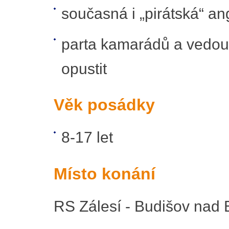
současná i „pirátská“ ang
parta kamarádů a vedouc
opustit
Věk posádky
8-17 let
Místo konání
RS Zálesí - Budišov nad