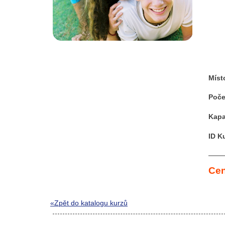
Míst
Poče
Kapa
ID K
Cen
«Zpět do katalogu kurzů