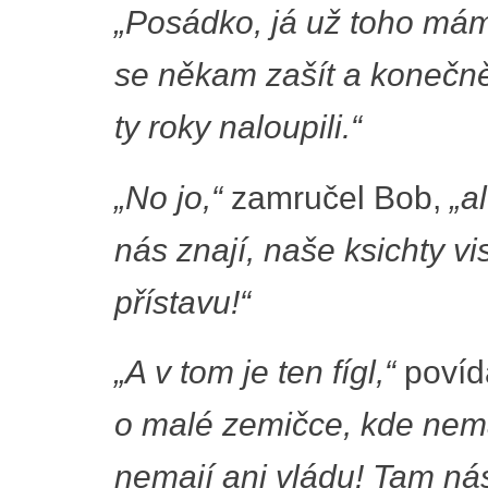
„Posádko, já už toho mám
se někam zašít a konečně 
ty roky naloupili.“
„No jo,“
zamručel Bob,
„a
nás znají, naše ksichty 
přístavu!“
„A v tom je ten fígl,“
povídá
o malé zemičce, kde nema
nemají ani vládu! Tam ná