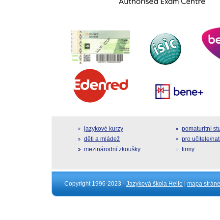
jazykové kurzy
pomaturitní s
děti a mládež
pro učitele/na
mezinárodní zkoušky
firmy
Copyright 1996-2023 -
Jazyková škola Hello
|
mapa strán