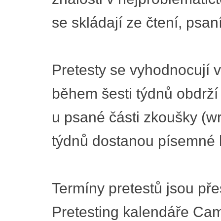
se skládají ze čtení, psan
Pretesty se vyhodnocují 
během šesti týdnů obdrží
u psané části zkoušky (wri
týdnů dostanou písemné 
Termíny pretestů jsou př
Pretesting kalendáře Cam