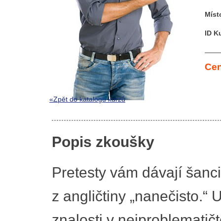
Míst
ID K
Cen
«Zpět do katalogu kurzů
Popis zkoušky
Pretesty vám dávají šanc
z angličtiny „nanečisto.“ 
znalosti v nejproblematičt