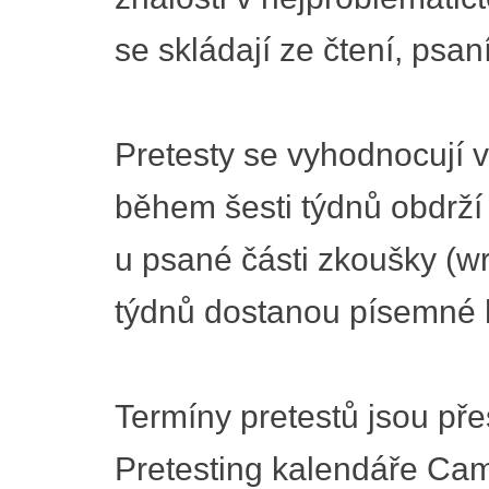
se skládají ze čtení, psan
Pretesty se vyhodnocují 
během šesti týdnů obdrží
u psané části zkoušky (wri
týdnů dostanou písemné 
Termíny pretestů jsou př
Pretesting kalendáře Cam