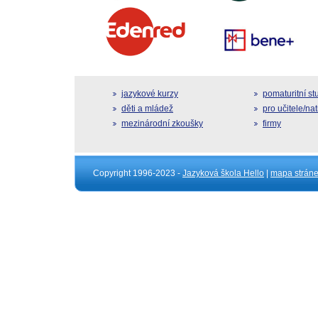
jazykové kurzy
pomaturitní s
děti a mládež
pro učitele/na
mezinárodní zkoušky
firmy
Copyright 1996-2023 -
Jazyková škola Hello
|
mapa strán