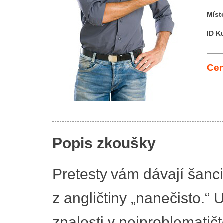
Míst
ID K
Cen
Popis zkoušky
Pretesty vám dávají šanc
z angličtiny „nanečisto.“ 
znalosti v nejproblematičt