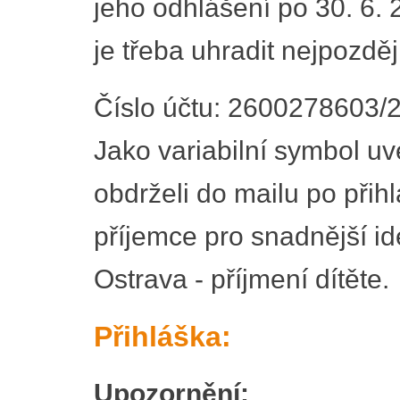
jeho odhlášení po 30. 6. 
je třeba uhradit nejpozdě
Číslo účtu: 2600278603/
Jako variabilní symbol uve
obdrželi do mailu po přih
příjemce pro snadnější id
Ostrava - příjmení dítěte.
Přihláška:
Upozornění: